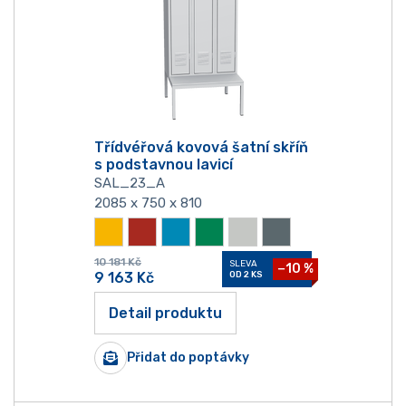
Třídvéřová kovová šatní skříň
s podstavnou lavicí
SAL_23_A
2085 x 750 x 810
10 181
Kč
SLEVA
−10 %
9 163
Kč
OD 2 KS
Detail produktu
Přidat do poptávky