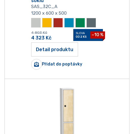
soklu
SAS_32C_A
1200 x 600 x 500
4 803
Kč
SLEVA
−10 %
4 323
Kč
OD 2 KS
Detail produktu
Přidat do poptávky