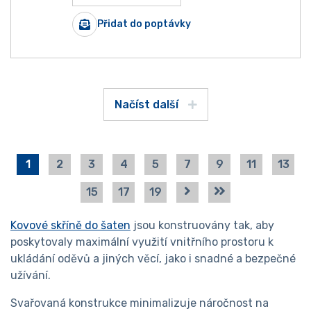
Přidat do poptávky
Načíst další
1
2
3
4
5
7
9
11
13
15
17
19
Kovové skříně do šaten
jsou konstruovány tak, aby
poskytovaly maximální využití vnitřního prostoru k
ukládání oděvů a jiných věcí, jako i snadné a bezpečné
užívání.
Svařovaná konstrukce minimalizuje náročnost na