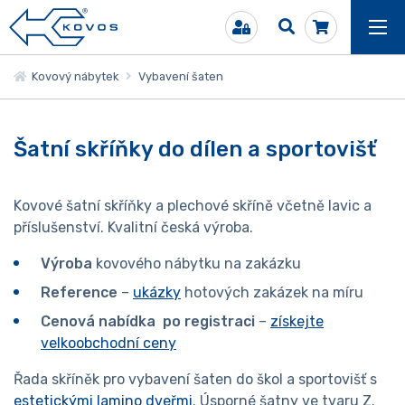
Kovový nábytek
Vybavení šaten
Šatní skříňky do dílen a sportovišť
Kovové šatní skříňky a plechové skříně včetně lavic a
příslušenství. Kvalitní česká výroba.
Výroba
kovového nábytku na zakázku
Reference
–
ukázky
hotových zakázek na míru
Cenová nabídka po registraci
–
získejte
velkoobchodní ceny
Řada skříněk pro vybavení šaten do škol a sportovišť s
estetickými lamino dveřmi
. Úsporné šatny ve tvaru Z.