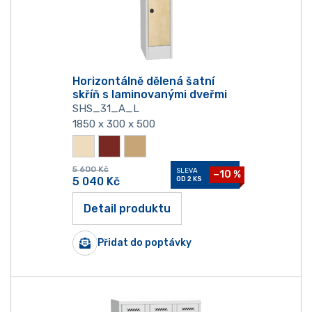
Horizontálně dělená šatní
skříň s laminovanými dveřmi
SHS_31_A_L
1850 x 300 x 500
5 600
Kč
SLEVA
−10 %
5 040
Kč
OD 2 KS
Detail produktu
Přidat do poptávky