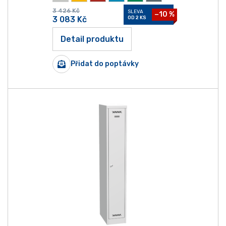
3 426
Kč
SLEVA
−10 %
3 083
Kč
OD 2 KS
Detail produktu
Přidat do poptávky