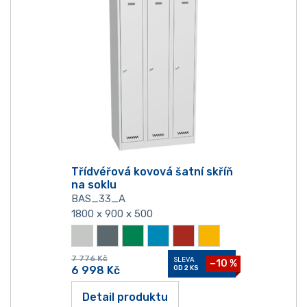
Třídvéřová kovová šatní skříň
na soklu
BAS_33_A
1800 x 900 x 500
7 776
Kč
SLEVA
−10 %
6 998
Kč
OD 2 KS
Detail produktu