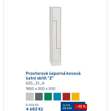
Prostorově úsporná kovová
šatní skříň "Z"
SZS_31_A
1850 x 300 x 500
5 203
Kč
SLEVA
−10 %
4 683
Kč
OD 2 KS