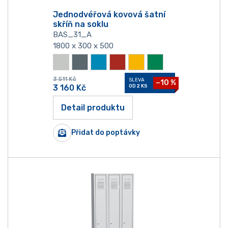
Jednodvéřová kovová šatní
skříň na soklu
BAS_31_A
1800 x 300 x 500
3 511
Kč
SLEVA
−10 %
3 160
Kč
OD 2 KS
Detail produktu
Přidat do poptávky