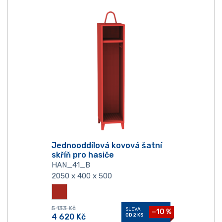
Jednooddílová kovová šatní
skříň pro hasiče
HAN_41_B
2050 x 400 x 500
5 133
Kč
SLEVA
−10 %
4 620
Kč
OD 2 KS