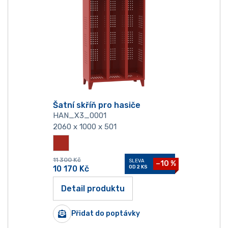
Šatní skříň pro hasiče
HAN_X3_0001
2060 x 1000 x 501
11 300
Kč
SLEVA
−10 %
10 170
Kč
OD 2 KS
Detail produktu
Přidat do poptávky