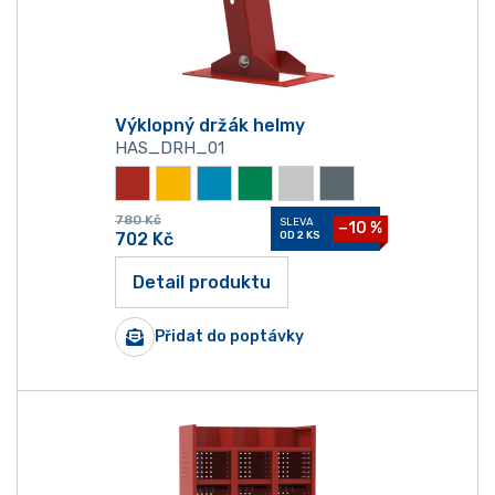
Výklopný držák helmy
HAS_DRH_01
780
Kč
SLEVA
−10 %
702
Kč
OD 2 KS
Detail produktu
Přidat do poptávky