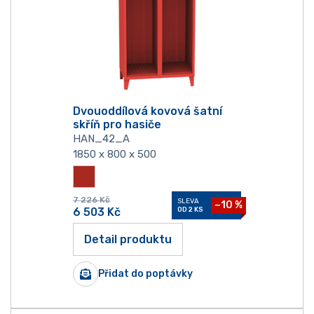
Dvouoddílová kovová šatní
skříň pro hasiče
HAN_42_A
1850 x 800 x 500
7 226
Kč
SLEVA
−10 %
6 503
Kč
OD 2 KS
Detail produktu
Přidat do poptávky