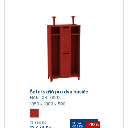
Šatní skříň pro dva hasiče
HAN_X3_0002
1850 x 1000 x 500
13 860
Kč
SLEVA
−10 %
12 474
Kč
OD 2 KS