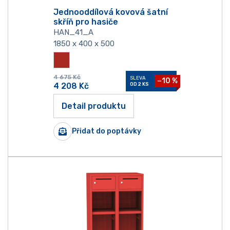
Jednooddílová kovová šatní
skříň pro hasiče
HAN_41_A
1850 x 400 x 500
4 675
Kč
SLEVA
−10 %
4 208
Kč
OD 2 KS
Detail produktu
Přidat do poptávky