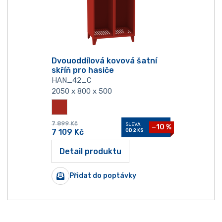
Dvouoddílová kovová šatní
skříň pro hasiče
HAN_42_C
2050 x 800 x 500
7 899
Kč
SLEVA
−10 %
7 109
Kč
OD 2 KS
Detail produktu
Přidat do poptávky