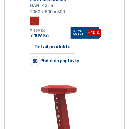
HAN_42_B
2050 x 800 x 500
7 899
Kč
SLEVA
−10 %
7 109
Kč
OD 2 KS
Detail produktu
Přidat do poptávky