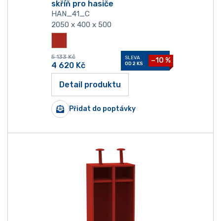
skříň pro hasiče
HAN_41_C
2050 x 400 x 500
5 133
Kč
SLEVA
−10 %
4 620
Kč
OD 2 KS
Detail produktu
Přidat do poptávky