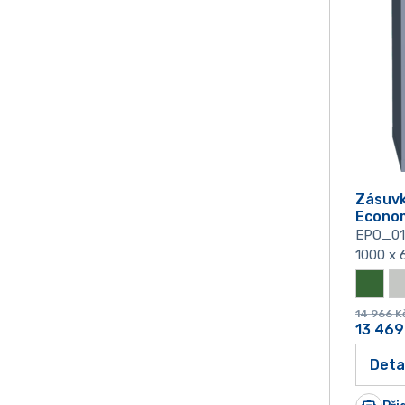
Zásuvk
Econom
EPO_0
1000 x 
14 966
K
13 469
Deta