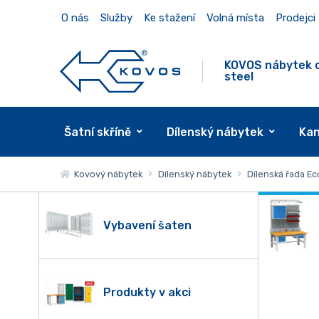
O nás
Služby
Ke stažení
Volná místa
Prodejci
KOVOS nábytek 
steel
Šatní skříně
Dílenský nábytek
Kan
Kovový nábytek
Dílenský nábytek
Dílenská řada E
Vybavení šaten
Produkty v akci