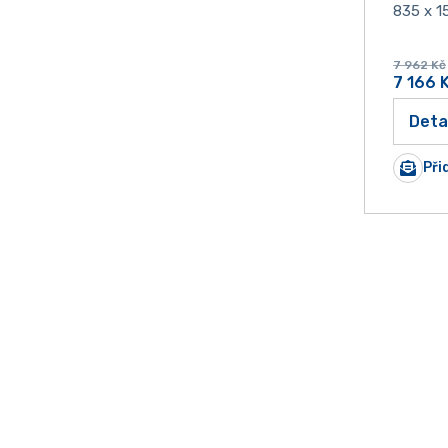
835 x 1
7 962
Kč
7 166
Deta
Při