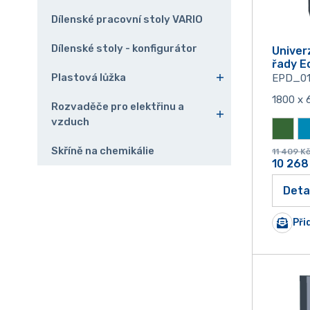
Dílenské pracovní stoly VARIO
Dílenské stoly - konfigurátor
Univerz
řady E
Plastová lůžka
EPD_0
1800 x 
Rozvaděče pro elektřinu a
vzduch
Skříně na chemikálie
11 409
K
10 268
Deta
Při