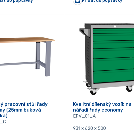
dat do poptávky
Přidat do poptávky
ký pracovní stůl řady
Kvalitní dílenský vozík na
my (25mm buková
nářadí řady economy
ka)
EPV_01_A
1_C
931 x 620 x 500