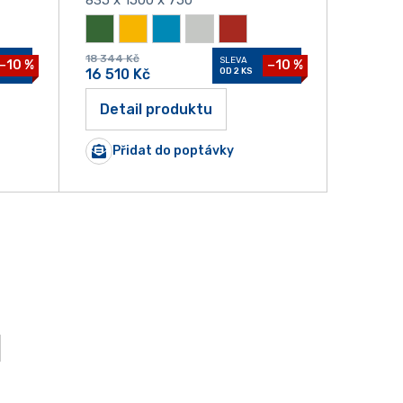
18 344
Kč
SLEVA
−10 %
−10 %
16 510
Kč
OD 2 KS
Detail produktu
Přidat do poptávky