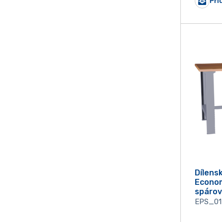
Při
Dílens
Econo
spárov
EPS_0