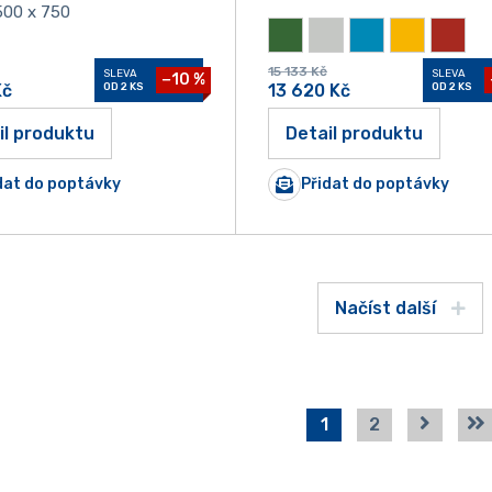
500 x 750
15 133
Kč
SLEVA
SLEVA
−10 %
Kč
OD 2 KS
13 620
Kč
OD 2 KS
il produktu
Detail produktu
dat do poptávky
Přidat do poptávky
Načíst další
1
2