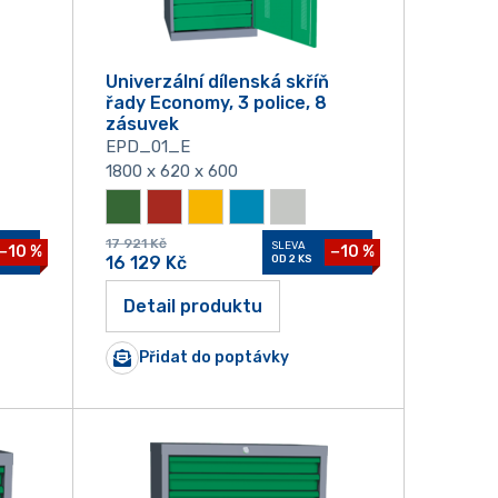
Univerzální dílenská skříň
řady Economy, 3 police, 8
zásuvek
EPD_01_E
1800 x 620 x 600
17 921
Kč
SLEVA
−10 %
−10 %
16 129
Kč
OD 2 KS
Detail produktu
Přidat do poptávky