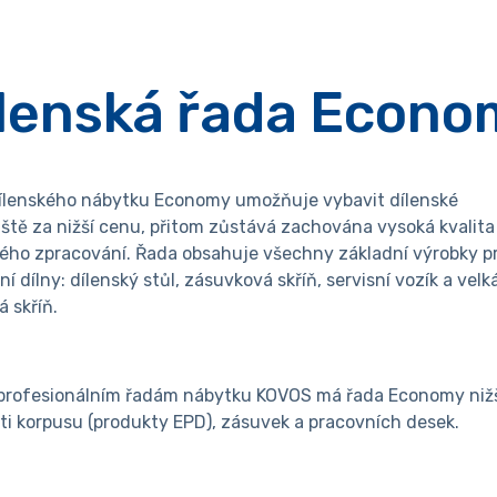
lenská řada Econo
ílenského nábytku Economy umožňuje vybavit dílenské
ště za nižší cenu, přitom zůstává zachována vysoká kvalita
kého zpracování. Řada obsahuje všechny základní výrobky p
í dílny: dílenský stůl, zásuvková skříň, servisní vozík a velk
á skříň.
 profesionálním řadám nábytku KOVOS má řada Economy niž
ti korpusu (produkty EPD), zásuvek a pracovních desek.