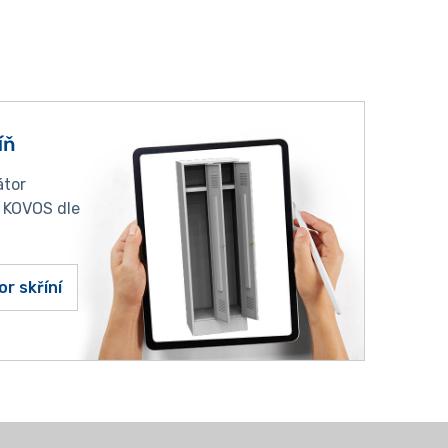
íň
átor
í KOVOS dle
or skříní