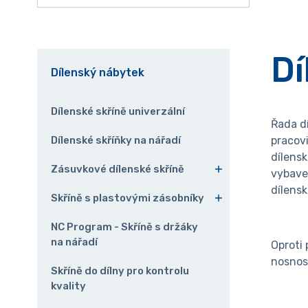
Dí
Dílenský nábytek
Dílenské skříně univerzální
Řada d
Dílenské skříňky na nářadí
pracovi
dílens
Zásuvkové dílenské skříně
vybaven
dílensk
Skříně s plastovými zásobníky
NC Program - Skříně s držáky
na nářadí
Oproti
nosnos
Skříně do dílny pro kontrolu
kvality