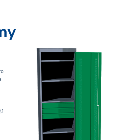
my
ro
á
ší