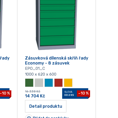
 řady
Zásuvková dílenská skříň řady
Economy - 8 zásuvek
EPO_01_C
1000 x 620 x 600
16 338
Kč
SLEVA
−10 %
−10 %
14 704
Kč
OD 2 KS
Detail produktu