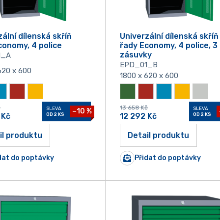
ální dílenská skříň
Univerzální dílenská skříň
conomy, 4 police
řady Economy, 4 police, 3
zásuvky
1_A
EPD_01_B
620 x 600
1800 x 620 x 600
č
13 658
Kč
SLEVA
SLEVA
−10 %
Kč
OD 2 KS
12 292
Kč
OD 2 KS
il produktu
Detail produktu
dat do poptávky
Přidat do poptávky