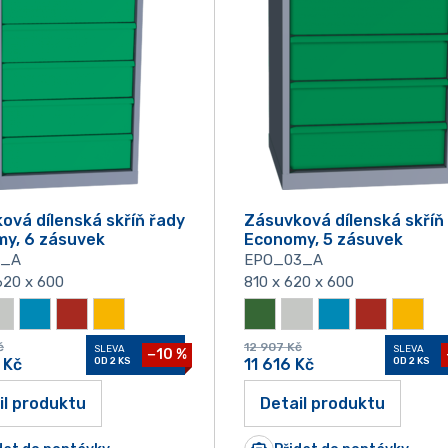
ová dílenská skříň řady
Zásuvková dílenská skříň
y, 6 zásuvek
Economy, 5 zásuvek
1_A
EPO_03_A
620 x 600
810 x 620 x 600
č
12 907
Kč
SLEVA
SLEVA
−10 %
Kč
OD 2 KS
11 616
Kč
OD 2 KS
il produktu
Detail produktu