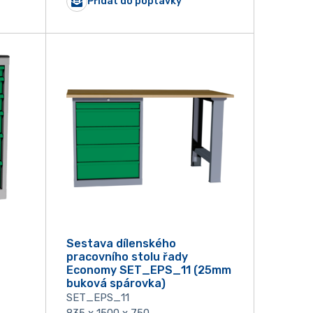
Přidat do poptávky
Sestava dílenského
pracovního stolu řady
Economy SET_EPS_11 (25mm
buková spárovka)
SET_EPS_11
835 x 1500 x 750