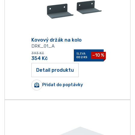
Kovový držák na kolo
DRK_01_A
393
Kč
SLEVA
−10 %
354
Kč
OD 2 KS
Detail produktu
Přidat do poptávky