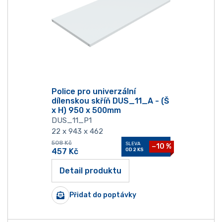
Police pro univerzální
dílenskou skříň DUS_11_A - (Š
x H) 950 x 500mm
DUS_11_P1
22 x 943 x 462
508
Kč
SLEVA
−10 %
457
Kč
OD 2 KS
Detail produktu
Přidat do poptávky