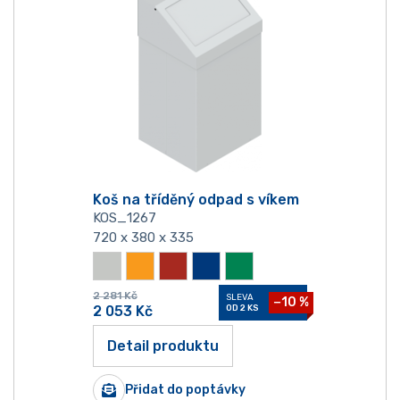
Koš na tříděný odpad s víkem
KOS_1267
720 x 380 x 335
2 281
Kč
SLEVA
−10 %
2 053
Kč
OD 2 KS
Detail produktu
Přidat do poptávky