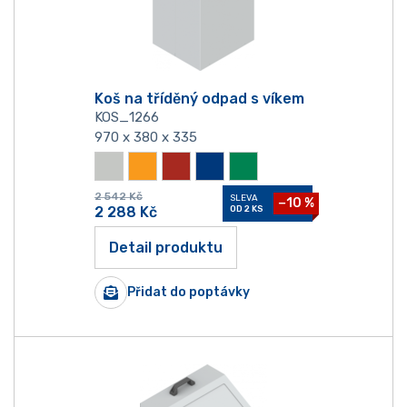
Koš na tříděný odpad s víkem
KOS_1266
970 x 380 x 335
2 542
Kč
SLEVA
−10 %
2 288
Kč
OD 2 KS
Detail produktu
Přidat do poptávky