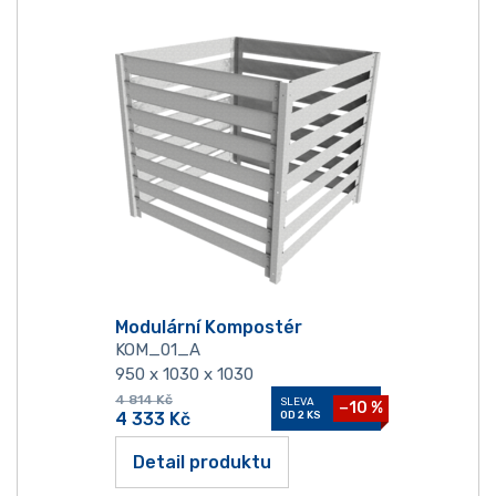
Modulární Kompostér
KOM_01_A
950 x 1030 x 1030
4 814
Kč
SLEVA
−10 %
4 333
Kč
OD 2 KS
Detail produktu