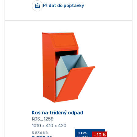
Přidat do poptávky
Koš na tříděný odpad
KOS_1258
1010 x 410 x 420
5 836
Kč
SLEVA
−10 %
OD 2 KS