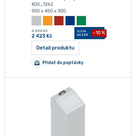
KOS_1262
900 x 450 x 300
2 692
Kč
SLEVA
−10 %
2 423
Kč
OD 2 KS
Detail produktu
Přidat do poptávky