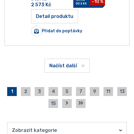
−10 %
2 573
Kč
OD 2 KS
Detail produktu
Přidat do poptávky
Načíst další
1
2
3
4
5
7
9
11
13
15
Zobrazit kategorie