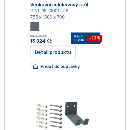
Venkovní celokovový stůl
DPJ_15_0001_DB
753 x 1500 x 700
14 471
Kč
SLEVA
−10 %
13 024
Kč
OD 2 KS
Detail produktu
Přidat do poptávky