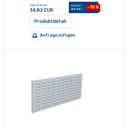
38,71
EUR
RABATT
−10 %
34,82
EUR
BIS 2ST.
Produktdetail
Anfrage zufügen