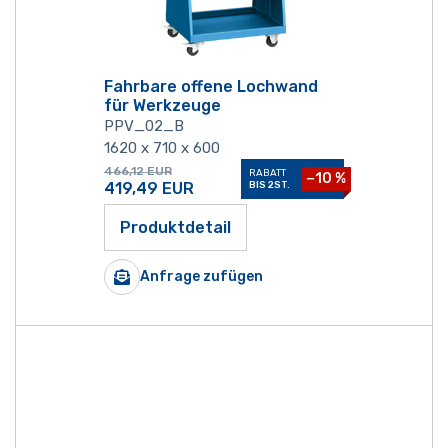
Fahrbare offene Lochwand
für Werkzeuge
PPV_02_B
1620 x 710 x 600
466,12
EUR
RABATT
−10 %
419,49
EUR
BIS 2ST.
Produktdetail
Anfrage zufügen