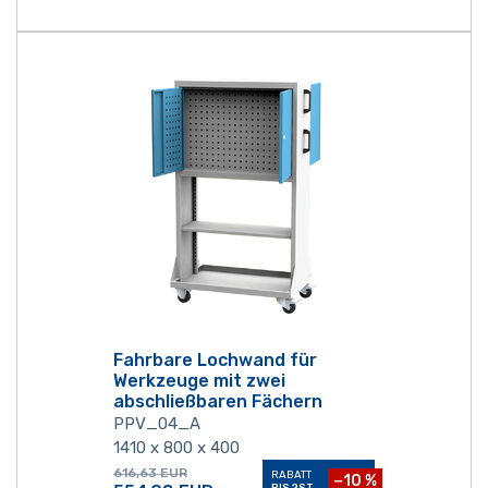
Fahrbare Lochwand für
Werkzeuge mit zwei
abschließbaren Fächern
PPV_04_A
1410 x 800 x 400
616,63
EUR
RABATT
−10 %
BIS 2ST.