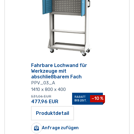
Fahrbare Lochwand für
Werkzeuge mit
abschließbarem Fach
PPV_03_A
1410 x 800 x 400
531,06
EUR
RABATT
−10 %
477,96
EUR
BIS 2ST.
Produktdetail
Anfrage zufügen