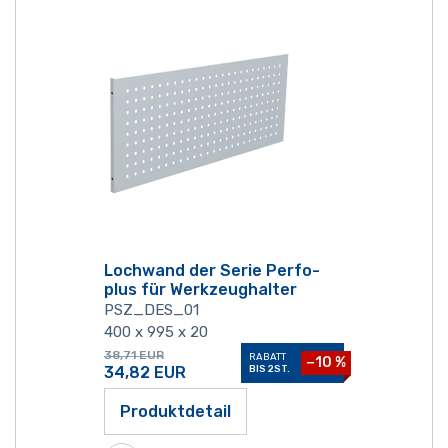
Lochwand der Serie Perfo-
plus für Werkzeughalter
PSZ_DES_01
400 x 995 x 20
38,71
EUR
RABATT
−10 %
34,82
EUR
BIS 2ST.
Produktdetail