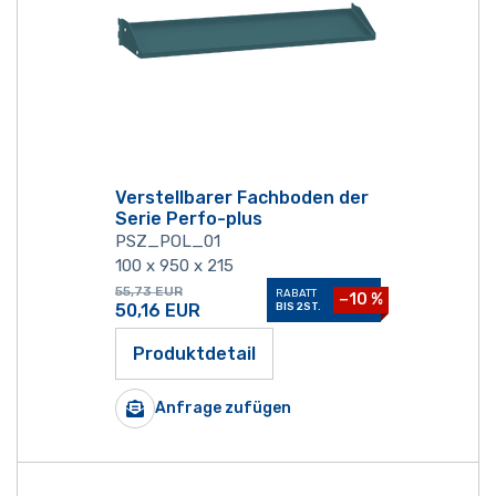
Verstellbarer Fachboden der
Serie Perfo-plus
PSZ_POL_01
100 x 950 x 215
55,73
EUR
RABATT
−10 %
50,16
EUR
BIS 2ST.
Produktdetail
Anfrage zufügen