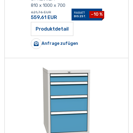
810 x 1000 x 700
621,76
EUR
RABATT
−10 %
559,61
EUR
BIS 2ST.
Produktdetail
Anfrage zufügen