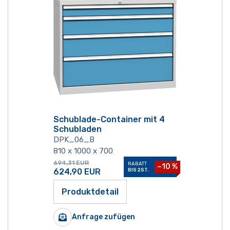
Schublade-Container mit 4
Schubladen
DPK_06_B
810 x 1000 x 700
694,31
EUR
RABATT
−10 %
624,90
EUR
BIS 2ST.
Produktdetail
Anfrage zufügen