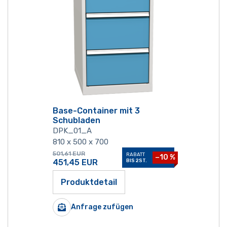
Base-Container mit 3
Schubladen
DPK_01_A
810 x 500 x 700
501,61
EUR
RABATT
−10 %
451,45
EUR
BIS 2ST.
Produktdetail
Anfrage zufügen