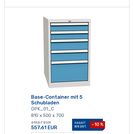
Base-Container mit 5
Schubladen
DPK_01_C
810 x 500 x 700
619,57
EUR
RABATT
−10 %
557,61
EUR
BIS 2ST.