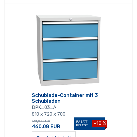
Schublade-Container mit 3
Schubladen
DPK_03_A
810 x 720 x 700
511,18
EUR
RABATT
−10 %
460,08
EUR
BIS 2ST.