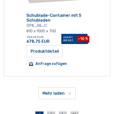
Schublade-Container mit 5
Schubladen
DPK_06_C
810 x 1000 x 700
754,16
EUR
RABATT
−10 %
678,75
EUR
BIS 2ST.
Produktdetail
Anfrage zufügen
Mehr laden