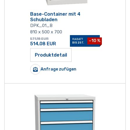
Base-Container mit 4
Schubladen
DPK_01_B
810 x 500 x 700
571,18
EUR
RABATT
−10 %
514,08
EUR
BIS 2ST.
Produktdetail
Anfrage zufügen