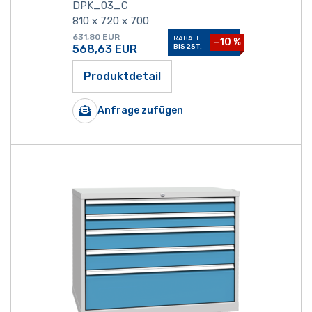
DPK_03_C
810 x 720 x 700
631,80
EUR
RABATT
−10 %
568,63
EUR
BIS 2ST.
Produktdetail
Anfrage zufügen