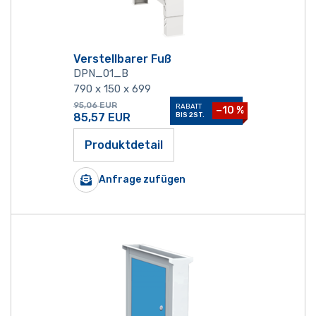
Verstellbarer Fuß
DPN_01_B
790 x 150 x 699
95,06
EUR
RABATT
−10 %
85,57
EUR
BIS 2ST.
Produktdetail
Anfrage zufügen