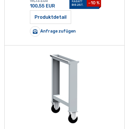
111,73
EUR
RABATT
−10 %
100,55
EUR
BIS 2ST.
Produktdetail
Anfrage zufügen