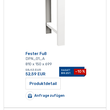
Fester Fuß
DPN_01_A
810 x 150 x 699
58,43
EUR
RABATT
−10 %
52,59
EUR
BIS 2ST.
Produktdetail
Anfrage zufügen