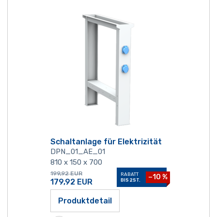
Schaltanlage für Elektrizität
DPN_01_AE_01
810 x 150 x 700
199,92
EUR
RABATT
−10 %
179,92
EUR
BIS 2ST.
Produktdetail