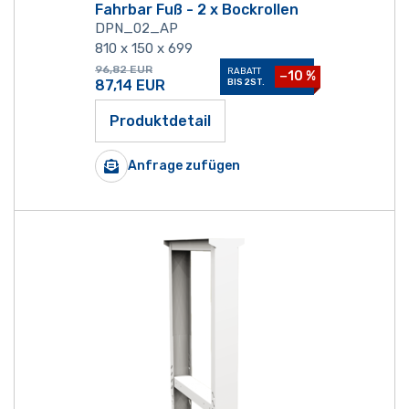
Fahrbar Fuß - 2 x Bockrollen
DPN_02_AP
810 x 150 x 699
96,82
EUR
RABATT
−10 %
87,14
EUR
BIS 2ST.
Produktdetail
Anfrage zufügen