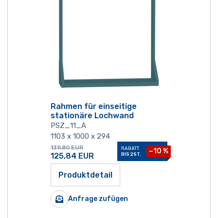
Rahmen für einseitige
stationäre Lochwand
PSZ_11_A
1103 x 1000 x 294
139,80
EUR
RABATT
−10 %
125,84
EUR
BIS 2ST.
Produktdetail
Anfrage zufügen