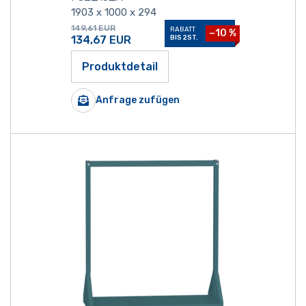
1903 x 1000 x 294
149,61
EUR
RABATT
−10 %
134,67
EUR
BIS 2ST.
Produktdetail
Anfrage zufügen