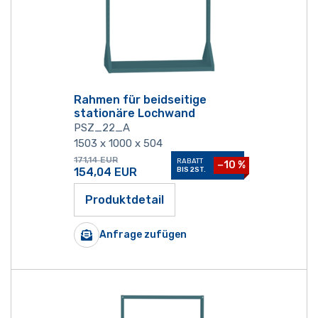
Rahmen für beidseitige
stationäre Lochwand
PSZ_22_A
1503 x 1000 x 504
171,14
EUR
RABATT
−10 %
154,04
EUR
BIS 2ST.
Produktdetail
Anfrage zufügen