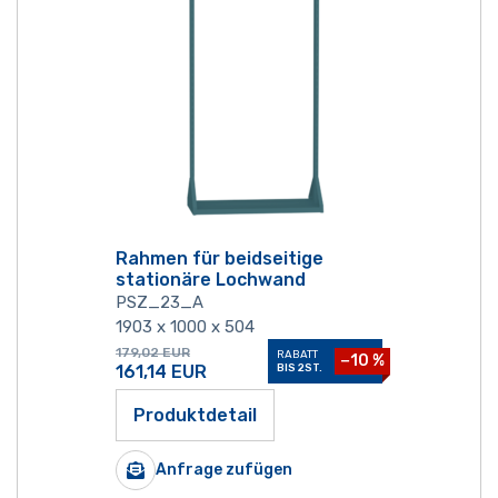
Rahmen für beidseitige
stationäre Lochwand
PSZ_23_A
1903 x 1000 x 504
179,02
EUR
RABATT
−10 %
161,14
EUR
BIS 2ST.
Produktdetail
Anfrage zufügen