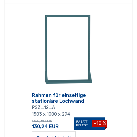
Rahmen für einseitige
stationäre Lochwand
PSZ_12_A
1503 x 1000 x 294
144,71
EUR
RABATT
−10 %
130,24
EUR
BIS 2ST.