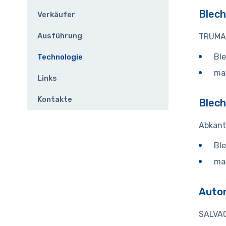
Blech
Verkäufer
Ausführung
TRUMA
Ble
Technologie
ma
Links
Kontakte
Blec
Abkant
Ble
ma
Auto
SALVAG