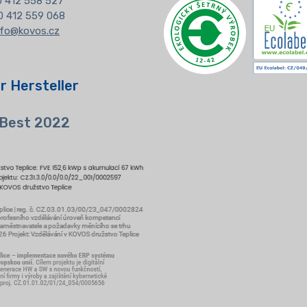
20 412 558 527
0 412 559 068
nfo@kovos.cz
r Hersteller
 Best 2022