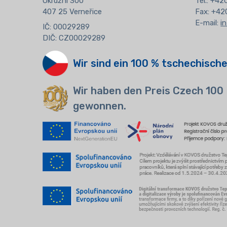
Okružní 300
Tel.: +4
407 25 Verneřice
Fax: +42
E-mail:
i
IČ: 00029289
DIČ: CZ00029289
Wir sind ein 100 % tschechische
Wir haben den Preis Czech 100
gewonnen.