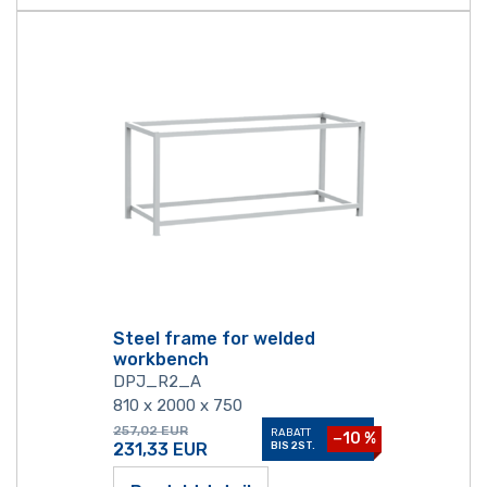
Steel frame for welded
workbench
DPJ_R2_A
810 x 2000 x 750
257,02
EUR
RABATT
−10 %
231,33
EUR
BIS 2ST.