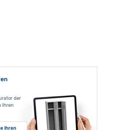
ren
urator der
 Ihren
ie Ihren