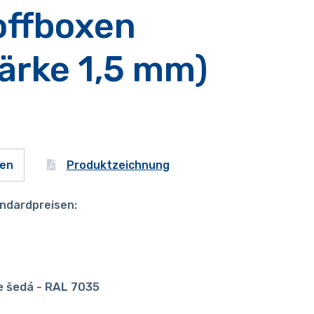
offboxen
ärke 1,5 mm)
Produktzeichnung
gen
ndardpreisen:
e šedá - RAL 7035