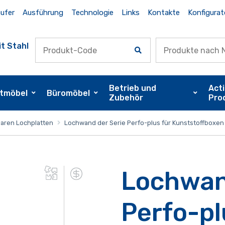
ufer
Ausführung
Technologie
Links
Kontakte
Konfigurat
t Stahl
Betrieb und
Act
tmöbel
Büromöbel
Zubehör
Pro
aren Lochplatten
Lochwand der Serie Perfo-plus für Kunststoffboxen 
Lochwan
Perfo-pl