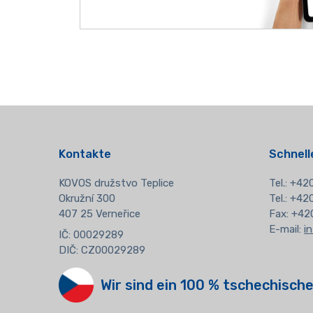
Kontakte
Schnell
KOVOS družstvo Teplice
Tel.:
+420
Okružní 300
Tel.: +4
407 25 Verneřice
Fax: +42
E-mail:
i
IČ: 00029289
DIČ: CZ00029289
Wir sind ein 100 % tschechische