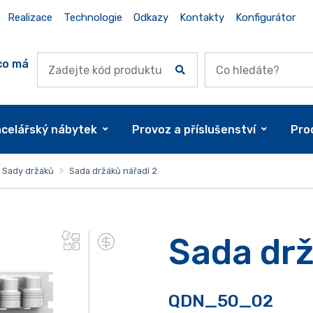
Realizace
Technologie
Odkazy
Kontakty
Konfigurátor
co má
celářský nábytek
Provoz a příslušenství
Pro
Sady držáků
Sada držáků nářadí 2
Sada drž
QDN_50_02