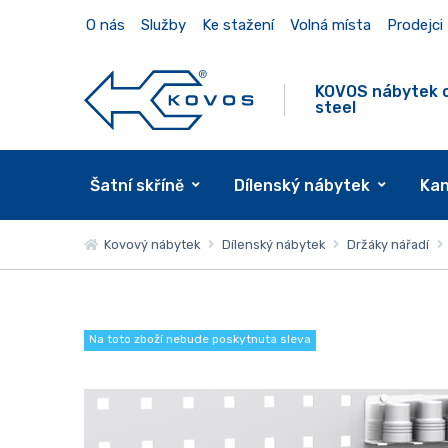
O nás
Služby
Ke stažení
Volná místa
Prodejci
KOVOS nábytek 
steel
Šatní skříně
Dílenský nábytek
Kan
Kovový nábytek
Dílenský nábytek
Držáky nářadí
Na toto zboží nebude poskytnuta sleva