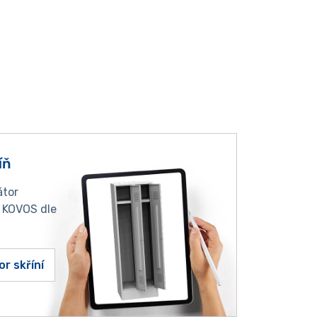
íň
átor
í KOVOS dle
or skříní