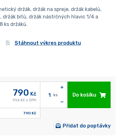
tický držák, držák na spreje, držák kabelů,
 držák bitů, držák nástrčných hlavic 1/4 a
8 ks držáků.
Stáhnout výkres produktu
790
Kč
Do košíku
ks
956 Kč s DPH
790 Kč
Přidat do poptávky