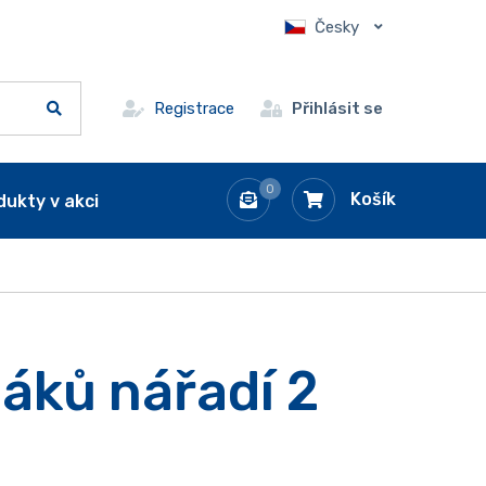
Česky
Registrace
Přihlásit se
0
Košík
dukty v akci
áků nářadí 2