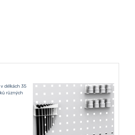
 v délkách 35
čků různých