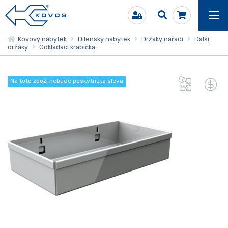
Kovový nábytek
Dílenský nábytek
Držáky nářadí
Další
držáky
Odkládací krabička
Na toto zboží nebude poskytnuta sleva