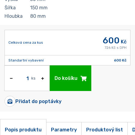
Šířka
150
mm
Hloubka
80
mm
600
Kč
Celková cena za kus
726 Kč s DPH
Standartní vybavení
600 Kč
Do košíku
ks
Přidat do poptávky
Popis produktu
Parametry
Produktový list
D