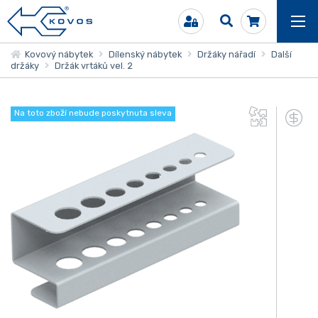
Kovový nábytek
Dílenský nábytek
Držáky nářadí
Další
držáky
Držák vrtáků vel. 2
Na toto zboží nebude poskytnuta sleva