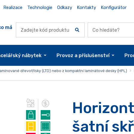
Realizace
Technologie
Odkazy
Kontakty
Konfigurátor
co má
celářský nábytek
Provoz a příslušenství
Pro
 laminované dřevotřísky (LTD) nebo z kompaktní laminátové desky (HPL)
Horizont
šatní skř