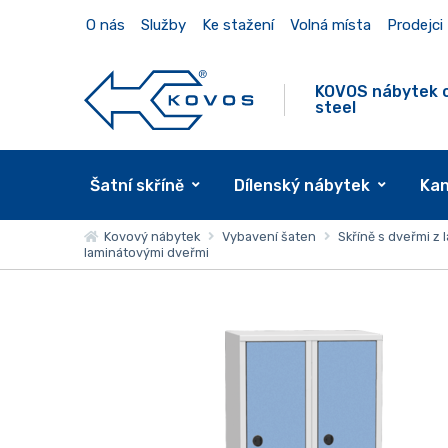
O nás
Služby
Ke stažení
Volná místa
Prodejci
KOVOS nábytek 
steel
Šatní skříně
Dílenský nábytek
Kan
Kovový nábytek
Vybavení šaten
Skříně s dveřmi z
laminátovými dveřmi