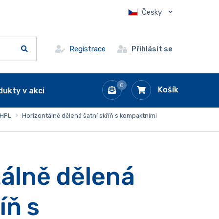
Česky
Registrace
Přihlásit se
0
Košík
dukty v akci
HPL
Horizontálně dělená šatní skříň s kompaktními
álně dělená
íň s