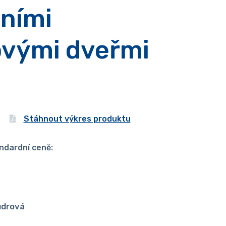
ními
ovými dveřmi
Stáhnout výkres produktu
ndardní ceně:
udrová