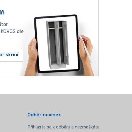
íň
átor
í KOVOS dle
or skříní
Odběr novinek
Přihlaste se k odběru a nezmeškáte