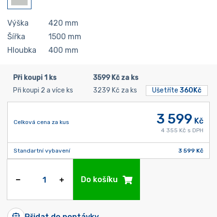
Výška
420
mm
Šířka
1500
mm
Hloubka
400
mm
Při koupi 1 ks
3599 Kč za ks
Při koupi 2 a více ks
3239 Kč za ks
Ušetříte
360Kč
3 599
Kč
Celková cena za kus
4 355 Kč s DPH
Standartní vybavení
3 599 Kč
Do košíku
Přidat do poptávky