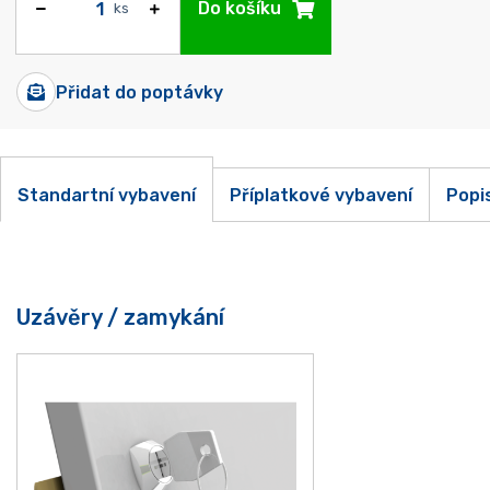
Do košíku
ks
Přidat do poptávky
Standartní vybavení
Příplatkové vybavení
Popi
Uzávěry / zamykání