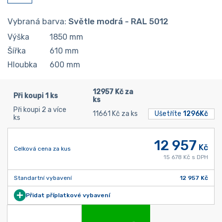
Vybraná barva:
Světle modrá - RAL 5012
Výška
1850
mm
Šířka
610
mm
Hloubka
600
mm
12957 Kč za
Při koupi 1 ks
ks
Při koupi 2 a více
11661 Kč za ks
Ušetříte
1296Kč
ks
12 957
Kč
Celková cena za kus
15 678 Kč s DPH
Standartní vybavení
12 957 Kč
Přidat příplatkové vybavení