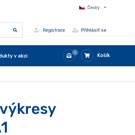
Česky
Registrace
Přihlásit se
0
Košík
dukty v akci
 výkresy
1