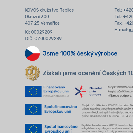
KOVOS družstvo Teplice
Tel.:
+420
Okružní 300
Tel.: +4
407 25 Verneřice
Fax: +42
E-mail:
i
IČ: 00029289
DIČ: CZ00029289
Jsme 100% český výrobce
Získali jsme ocenění Českých 1