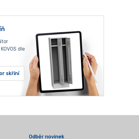
íň
átor
í KOVOS dle
or skříní
Odběr novinek