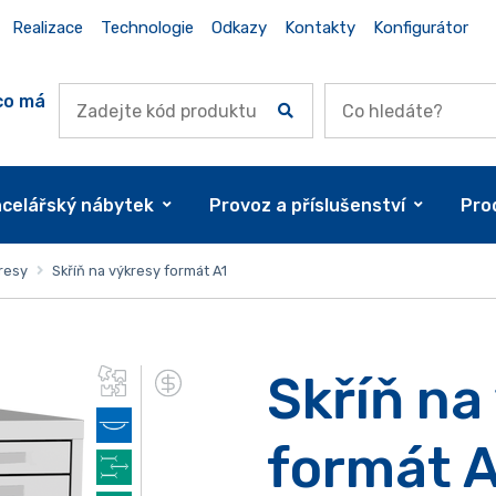
Realizace
Technologie
Odkazy
Kontakty
Konfigurátor
co má
celářský nábytek
Provoz a příslušenství
Pro
resy
Skříň na výkresy formát A1
Skříň na
formát A