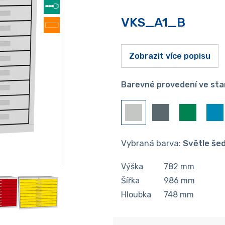
VKS_A1_B
Zobrazit více popisu
Barevné provedení ve sta
Vybraná barva:
Světle še
Výška
782
mm
Šířka
986
mm
Hloubka
748
mm