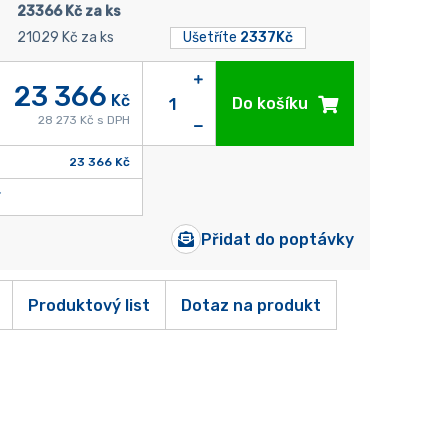
23366 Kč za ks
21029 Kč za ks
Ušetříte
2337Kč
23 366
Kč
Do košíku
28 273 Kč s DPH
23 366 Kč
Přidat do poptávky
Produktový list
Dotaz na produkt