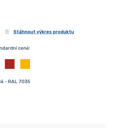
Stáhnout výkres produktu
ndardní ceně:
dá - RAL 7035