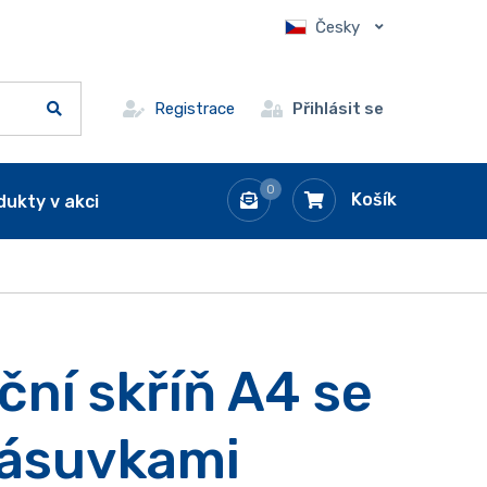
Česky
Registrace
Přihlásit se
0
Košík
dukty v akci
ční skříň A4 se
ásuvkami