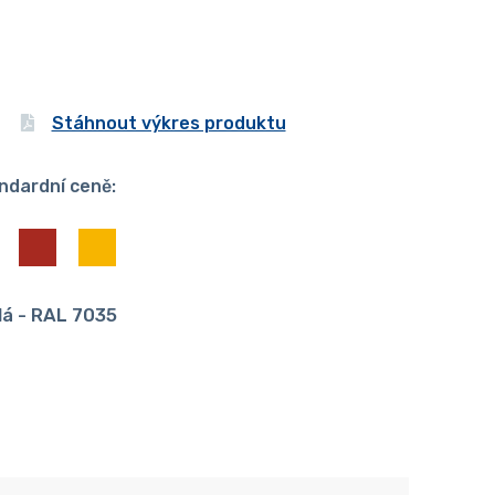
Stáhnout výkres produktu
ndardní ceně:
dá - RAL 7035