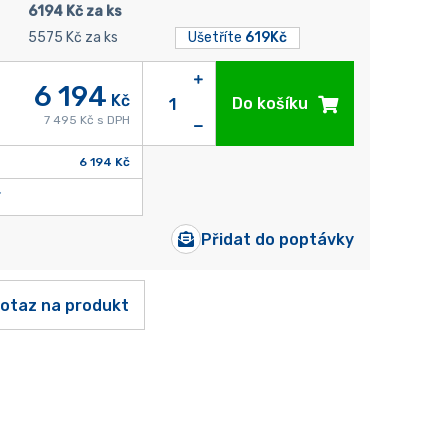
6194 Kč za ks
5575 Kč za ks
Ušetříte
619Kč
6 194
Kč
Do košíku
7 495 Kč s DPH
6 194 Kč
Přidat do poptávky
otaz na produkt