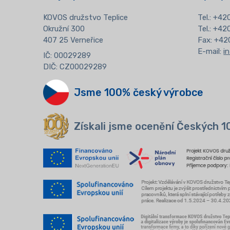
KOVOS družstvo Teplice
Tel.:
+420
Okružní 300
Tel.: +4
407 25 Verneřice
Fax: +42
E-mail:
i
IČ: 00029289
DIČ: CZ00029289
Jsme 100% český výrobce
Získali jsme ocenění Českých 1