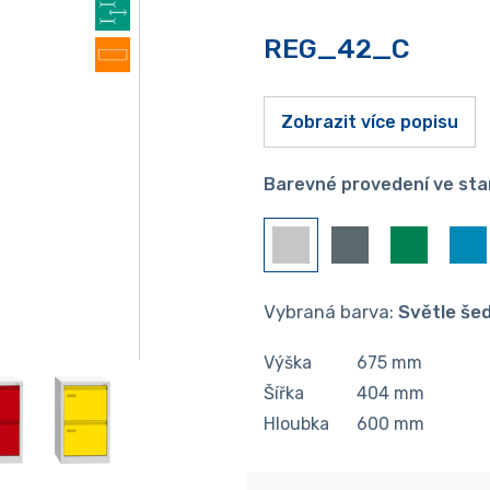
REG_42_C
Zobrazit více popisu
Barevné provedení ve sta
Vybraná barva:
Světle še
Výška
675
mm
Šířka
404
mm
Hloubka
600
mm