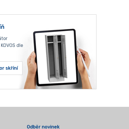
íň
átor
í KOVOS dle
or skříní
Odběr novinek