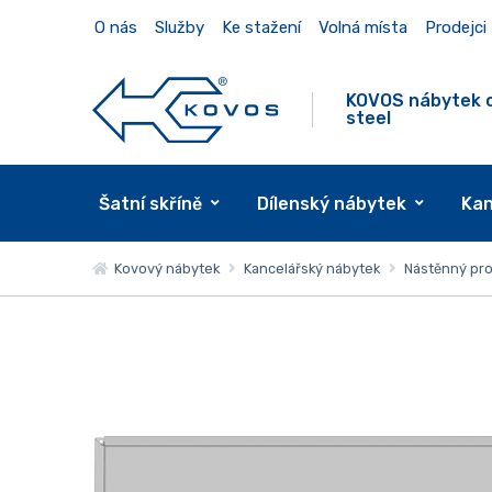
O nás
Služby
Ke stažení
Volná místa
Prodejci
KOVOS nábytek 
steel
Šatní skříně
Dílenský nábytek
Kan
Kovový nábytek
Kancelářský nábytek
Nástěnný pr