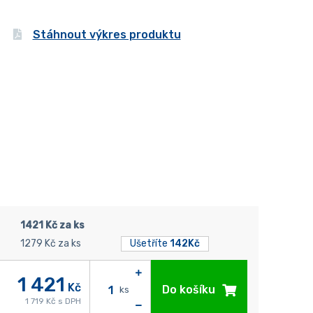
Stáhnout výkres produktu
1421 Kč za ks
1279 Kč za ks
Ušetříte
142Kč
1 421
Kč
Do košíku
ks
1 719 Kč s DPH