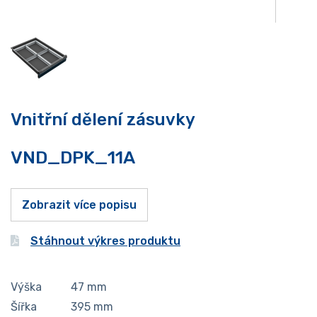
Vnitřní dělení zásuvky
VND_DPK_11A
Zobrazit více popisu
Stáhnout výkres produktu
Výška
47
mm
Šířka
395
mm