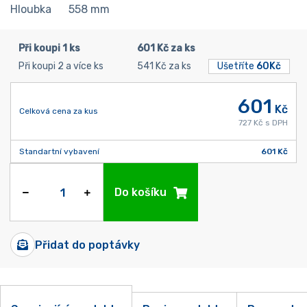
Hloubka
558
mm
Při koupi 1 ks
601 Kč za ks
Při koupi 2 a více ks
541 Kč za ks
Ušetříte
60Kč
601
Kč
Celková cena za kus
727 Kč s DPH
Standartní vybavení
601 Kč
Do košíku
Přidat do poptávky