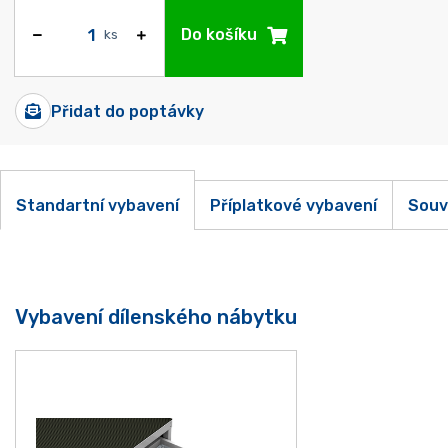
Do košíku
ks
Přidat do poptávky
Standartní vybavení
Příplatkové vybavení
Souv
Vybavení dílenského nábytku