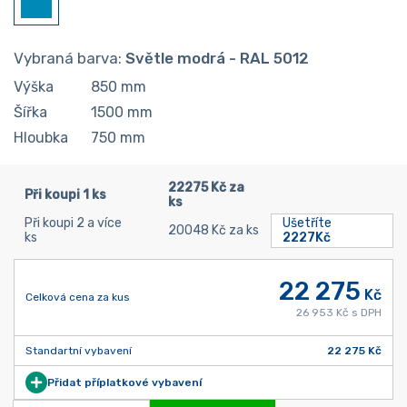
Vybraná barva:
Světle modrá - RAL 5012
Výška
850
mm
Šířka
1500
mm
Hloubka
750
mm
22275 Kč za
Při koupi 1 ks
ks
Při koupi 2 a více
Ušetříte
20048 Kč za ks
ks
2227Kč
22 275
Kč
Celková cena za kus
26 953 Kč s DPH
Standartní vybavení
22 275 Kč
Přidat příplatkové vybavení