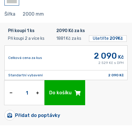
Šířka
2000
mm
Při koupi 1 ks
2090 Kč za ks
Při koupi 2 a více ks
1881 Kč za ks
Ušetříte
209Kč
2 090
Kč
Celková cena za kus
2 529 Kč s DPH
Standartní vybavení
2 090 Kč
Do košíku
Přidat do poptávky