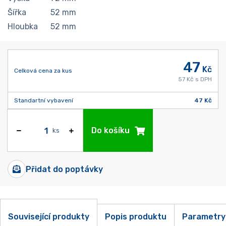
Šířka
52
mm
Hloubka
52
mm
47
Kč
Celková cena za kus
57 Kč s DPH
Standartní vybavení
47 Kč
Do košíku
ks
Přidat do poptávky
Související produkty
Popis produktu
Parametry