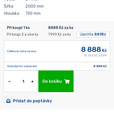
Šířka
2000
mm
Hloubka
750
mm
Při koupi 1 ks
8888 Kč za ks
Při koupi 2 a více ks
7999 Kč za ks
Ušetříte
889Kč
8 888
Kč
Celková cena za kus
10 754 Kč s DPH
Standartní vybavení
8 888 Kč
Do košíku
Přidat do poptávky