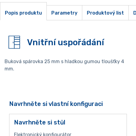
Popis produktu
Parametry
Produktový list
D
Vnitřní uspořádání
Buková spárovka 25 mm s hladkou gumou tloušťky 4
mm.
Navrhněte si vlastní konfiguraci
Navrhněte si stůl
Elektronický konfigurátor