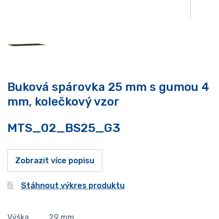
Buková spárovka 25 mm s gumou 4
mm, kolečkový vzor
MTS_02_BS25_G3
Zobrazit více popisu
Stáhnout výkres produktu
Výška
29
mm