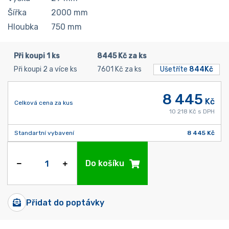
Šířka
2000
mm
Hloubka
750
mm
Při koupi 1 ks
8445 Kč za ks
Při koupi 2 a více ks
7601 Kč za ks
Ušetříte
844Kč
8 445
Kč
Celková cena za kus
10 218 Kč s DPH
Standartní vybavení
8 445 Kč
Do košíku
Přidat do poptávky