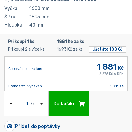
Výška
1600
mm
Šířka
1895
mm
Hloubka
40
mm
Při koupi 1 ks
1881 Kč za ks
Při koupi 2 a více ks
1693 Kč za ks
Ušetříte
188Kč
1 881
Kč
Celková cena za kus
2 276 Kč s DPH
Standartní vybavení
1 881 Kč
Do košíku
ks
Přidat do poptávky