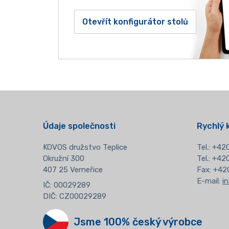
Otevřít konfigurátor stolů
Údaje společnosti
Rychlý 
KOVOS družstvo Teplice
Tel.:
+420
Okružní 300
Tel.: +4
407 25 Verneřice
Fax: +42
E-mail:
i
IČ: 00029289
DIČ: CZ00029289
Jsme 100% český výrobce