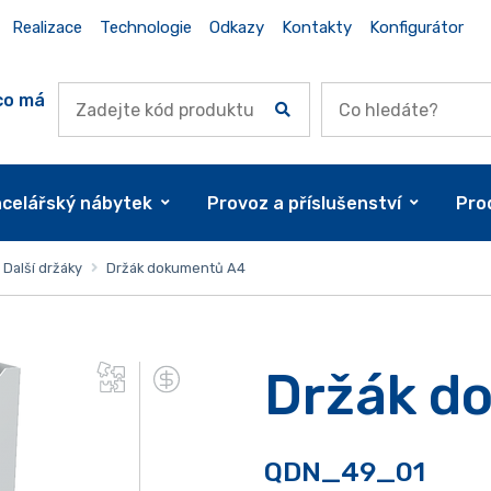
Realizace
Technologie
Odkazy
Kontakty
Konfigurátor
co má
celářský nábytek
Provoz a příslušenství
Pro
Další držáky
Držák dokumentů A4
Držák d
QDN_49_01