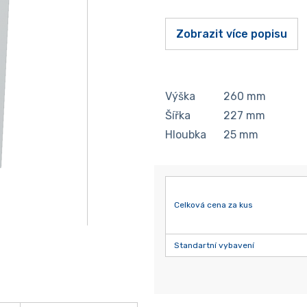
Zobrazit více popisu
Výška
260
mm
Šířka
227
mm
Hloubka
25
mm
Celková cena za kus
Standartní vybavení