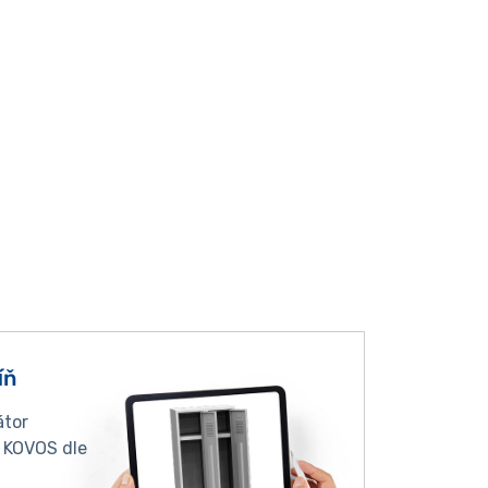
íň
átor
í KOVOS dle