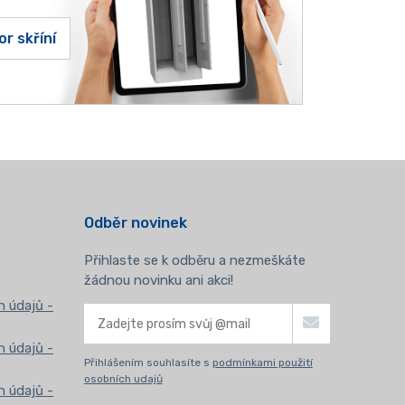
or skříní
Odběr novinek
Přihlaste se k odběru a nezmeškáte
žádnou novinku ani akci!
 údajů -
 údajů -
Přihlášením souhlasíte s
podmínkami použití
osobních udajů
 údajů -