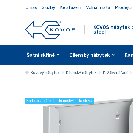
O nás
Služby
Ke stažení
Volná místa
Prodejci
KOVOS nábytek 
steel
Šatní skříně
Dílenský nábytek
Kan
Kovový nábytek
Dílenský nábytek
Držáky nářadí
Na toto zboží nebude poskytnuta sleva