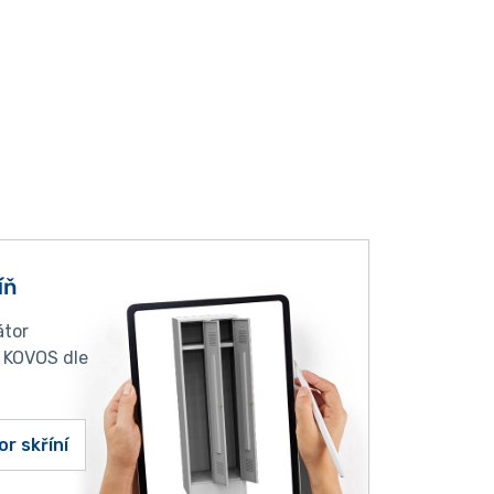
íň
átor
í KOVOS dle
or skříní