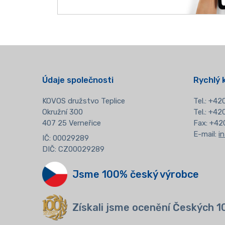
Údaje společnosti
Rychlý 
KOVOS družstvo Teplice
Tel.:
+420
Okružní 300
Tel.: +4
407 25 Verneřice
Fax: +42
E-mail:
i
IČ: 00029289
DIČ: CZ00029289
Jsme 100% český výrobce
Získali jsme ocenění Českých 1