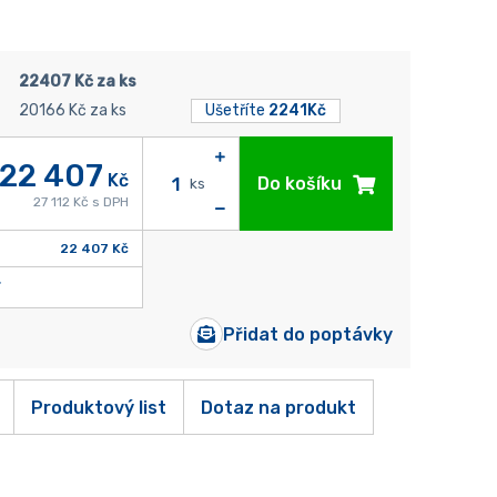
22407 Kč za ks
20166 Kč za ks
Ušetříte
2241Kč
22 407
Kč
Do košíku
ks
27 112 Kč s DPH
22 407 Kč
Přidat do poptávky
Produktový list
Dotaz na produkt