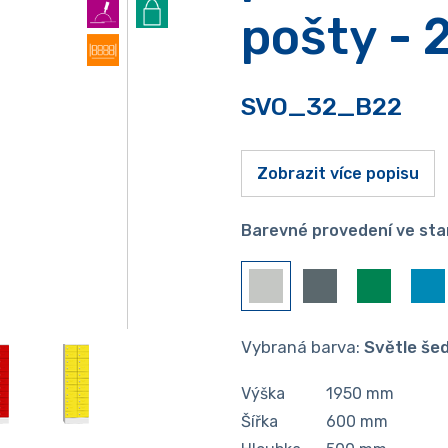
pošty - 
SVO_32_B22
Zobrazit více popisu
Barevné provedení ve sta
Vybraná barva:
Světle še
Výška
1950
mm
Šířka
600
mm