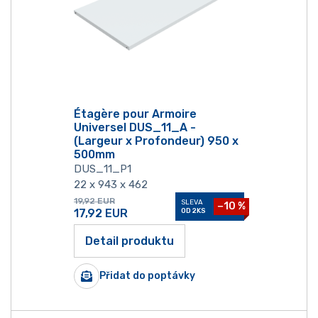
Étagère pour Armoire
Universel DUS_11_A -
(Largeur x Profondeur) 950 x
500mm
DUS_11_P1
22 x 943 x 462
19,92
EUR
SLEVA
−10 %
17,92
EUR
OD 2KS
Detail produktu
Přidat do poptávky