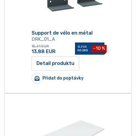
Support de vélo en métal
DRK_01_A
15,41
EUR
SLEVA
−10 %
13,88
EUR
OD 2KS
Detail produktu
Přidat do poptávky