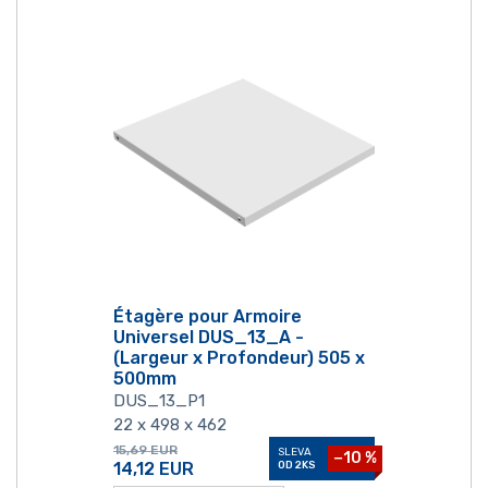
Étagère pour Armoire
Universel DUS_13_A -
(Largeur x Profondeur) 505 x
500mm
DUS_13_P1
22 x 498 x 462
15,69
EUR
SLEVA
−10 %
14,12
EUR
OD 2KS