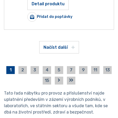
Detail produktu
Přidat do poptávky
Načíst další
1
2
3
4
5
7
9
11
13
15
Tato řada nábytku pro provoz a příslušenství najde
uplatnění především v zázemí výrobních podniků, v
laboratořích, ve státním sektoru a všude tam, kde se
dbá na životní prostředí, zdraví a bezpečnost.