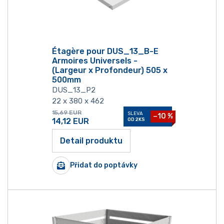
Étagère pour DUS_13_B-E
Armoires Universels -
(Largeur x Profondeur) 505 x
500mm
DUS_13_P2
22 x 380 x 462
15,69
EUR
SLEVA
−10 %
14,12
EUR
OD 2KS
Detail produktu
Přidat do poptávky