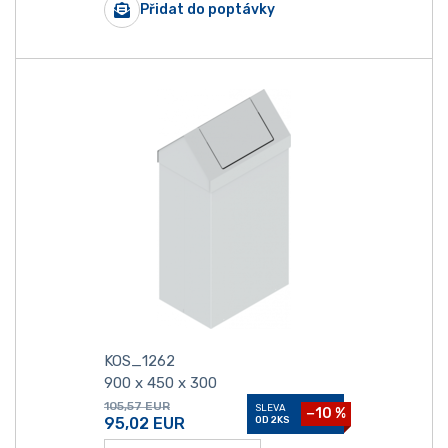
Přidat do poptávky
KOS_1262
900 x 450 x 300
105,57
EUR
SLEVA
−10 %
95,02
EUR
OD 2KS