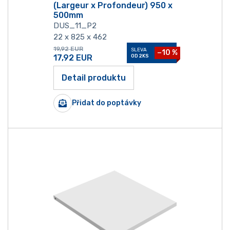
(Largeur x Profondeur) 950 x
500mm
DUS_11_P2
22 x 825 x 462
19,92
EUR
SLEVA
−10 %
17,92
EUR
OD 2KS
Detail produktu
Přidat do poptávky