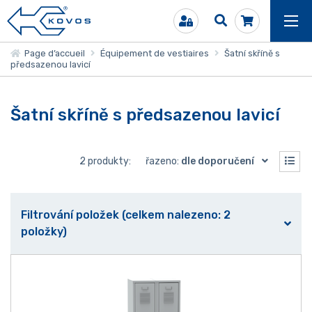
Page d’accueil
Équipement de vestiaires
Šatní skříně s
předsazenou lavicí
Šatní skříně s předsazenou lavicí
2 produkty:
řazeno:
dle doporučení
Filtrování položek (celkem nalezeno: 2
položky)