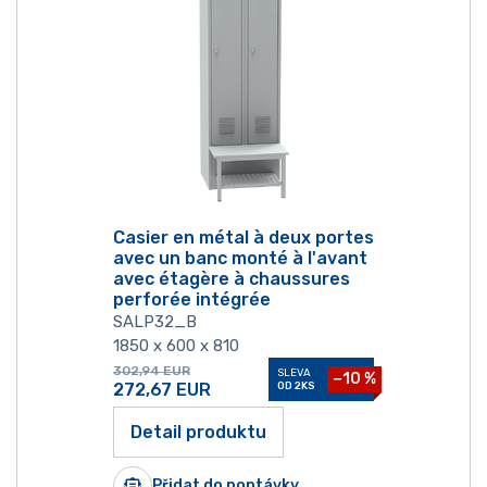
Casier en métal à deux portes
avec un banc monté à l'avant
avec étagère à chaussures
perforée intégrée
SALP32_B
1850 x 600 x 810
302,94
EUR
SLEVA
−10 %
272,67
EUR
OD 2KS
Detail produktu
Přidat do poptávky