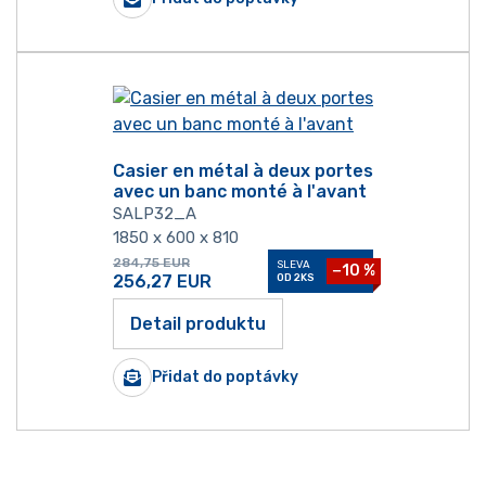
Casier en métal à deux portes
avec un banc monté à l'avant
SALP32_A
1850 x 600 x 810
284,75
EUR
SLEVA
−10 %
256,27
EUR
OD 2KS
Detail produktu
Přidat do poptávky