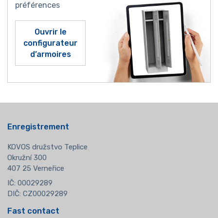
préférences
Ouvrir le
configurateur
d’armoires
Enregistrement
KOVOS družstvo Teplice
Okružní 300
407 25 Verneřice
IČ: 00029289
DIČ: CZ00029289
Fast contact