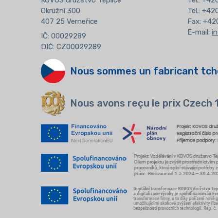
KOVOS družstvo Teplice
Tel.:
+420
Okružní 300
Tel.: +4
407 25 Verneřice
Fax: +42
E-mail:
i
IČ: 00029289
DIČ: CZ00029289
Nous sommes un fabricant tch
Nous avons reçu le prix Czech