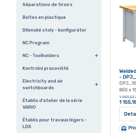
Séparations de tiroirs
Boîtes en plastique
Dílenské stoly - konfigurátor
NC Program
NC - Toolholders
Kontrolní pracoviště
Welde
- DPJ
Electricity and air
DPJ_1
switchboards
850 x 1
1 283,53
Établis d'atelier de la série
1 155,1
VARIO
Deta
Établis pour travaux légers -
LDS
Při