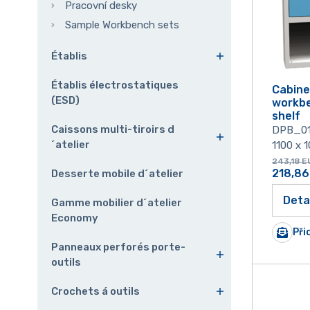
Pracovní desky
Sample Workbench sets
Établis
Établis électrostatiques
Cabine
(ESD)
workbe
shelf
Caissons multi-tiroirs d
DPB_0
´atelier
1100 x 
243,18
E
218,86
Desserte mobile d´atelier
Deta
Gamme mobilier d´atelier
Economy
Při
Panneaux perforés porte-
outils
Crochets á outils