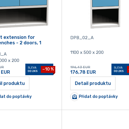
t extension for
DPB_02_A
nches - 2 doors, 1
1100 x 500 x 200
1_A
1000 x 200
UR
196,43
EUR
SLEVA
SLEVA
−10 %
EUR
OD 2KS
176,78
EUR
OD 2KS
il produktu
Detail produktu
dat do poptávky
Přidat do poptávky