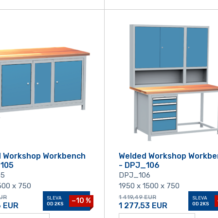
d Workshop Workbench
Welded Workshop Workbe
_105
- DPJ_106
05
DPJ_106
500 x 750
1950 x 1500 x 750
UR
1 419,49
EUR
SLEVA
SLEVA
−10 %
6
EUR
OD 2KS
1 277,53
EUR
OD 2KS