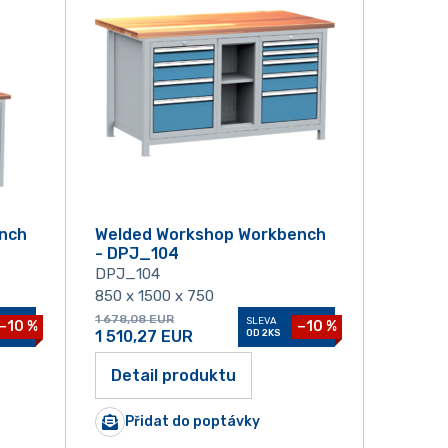
nch
Welded Workshop Workbench
- DPJ_104
DPJ_104
850 x 1500 x 750
1 678,08
EUR
SLEVA
−10 %
−10 %
1 510,27
EUR
OD 2KS
Detail produktu
Přidat do poptávky