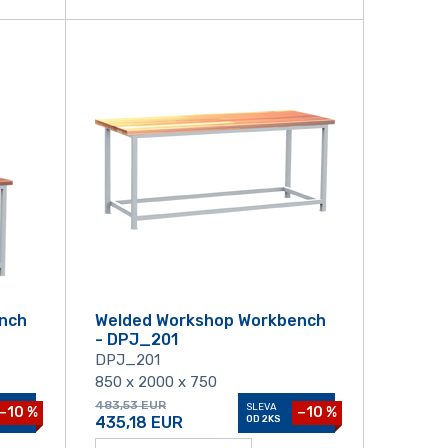
nch
Welded Workshop Workbench
- DPJ_201
DPJ_201
850 x 2000 x 750
483,53
EUR
SLEVA
−10 %
−10 %
435,18
EUR
OD 2KS