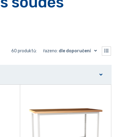
ls soudés
60 produktů:
řazeno:
dle doporučení