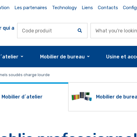
ation
Les partenaires
Technology
Liens
Contacts
Config
r qui a
d´atelier
Mobilier de bureau
Usine et acc
nnels soudés charge lourde
Mobilier d´atelier
Mobilier de bure