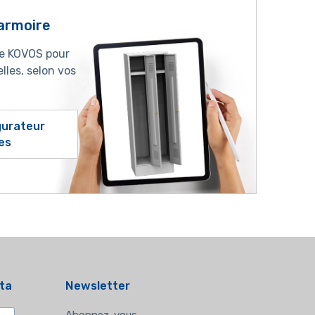
armoire
ne KOVOS pour
lles, selon vos
igurateur
es
ata
Newsletter