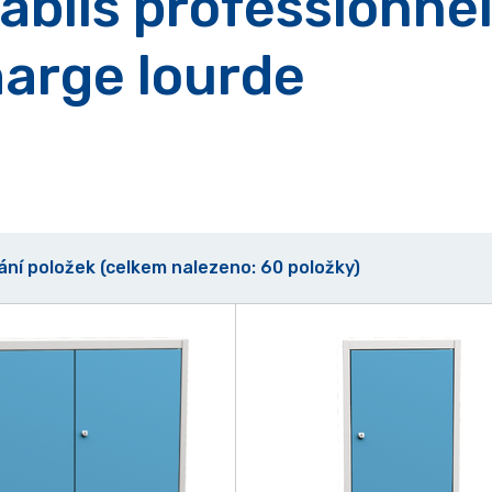
ablis professionne
arge lourde
vání položek (celkem nalezeno: 60 položky)