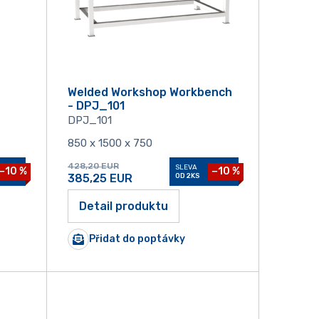
Welded Workshop Workbench
- DPJ_101
DPJ_101
850 x 1500 x 750
428,20
EUR
SLEVA
−10 %
−10 %
385,25
EUR
OD 2KS
Detail produktu
Přidat do poptávky