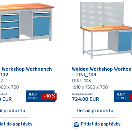
d Workshop Workbench
Welded Workshop Workbe
_102
- DPJ_103
02
DPJ_103
500 x 750
1610 x 1500 x 750
EUR
804,55
EUR
SLEVA
SLEVA
−10 %
8
EUR
OD 2KS
724,08
EUR
OD 2KS
il produktu
Detail produktu
dat do poptávky
Přidat do poptávky