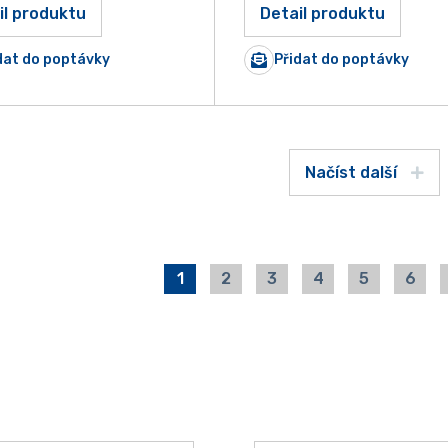
il produktu
Detail produktu
dat do poptávky
Přidat do poptávky
Načíst další
1
2
3
4
5
6