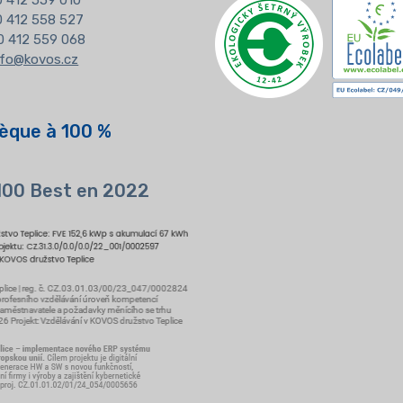
 412 559 010
20 412 558 527
0 412 559 068
nfo@kovos.cz
èque à 100 %
 100 Best en 2022