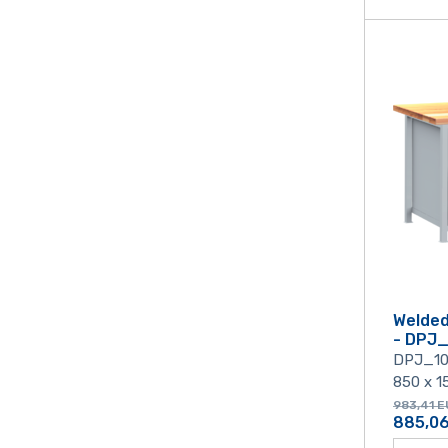
Welde
- DPJ
DPJ_1
850 x 1
983,41
E
885,0