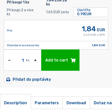
1.84 EUR za
Při koupi 1 ks
ks
Při koupi 2 a více
Ušetříte
1.65 EUR za ks
ks
0.19EUR
1,84
EUR
Prix
2,23 EUR s DPH
Standard accessories
1,84 EUR
Add to cart
ks
Přidat do poptávky
Description
Parameters
Download
Dotaz na