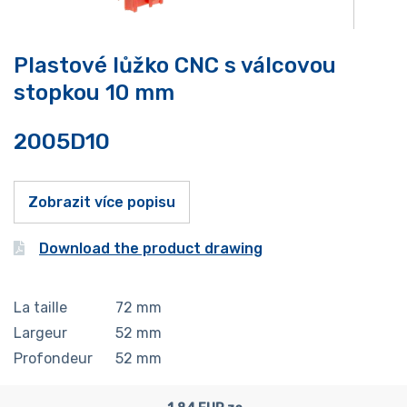
Plastové lůžko CNC s válcovou
stopkou 10 mm
2005D10
Zobrazit více popisu
Download the product drawing
La taille
72
mm
Largeur
52
mm
Profondeur
52
mm