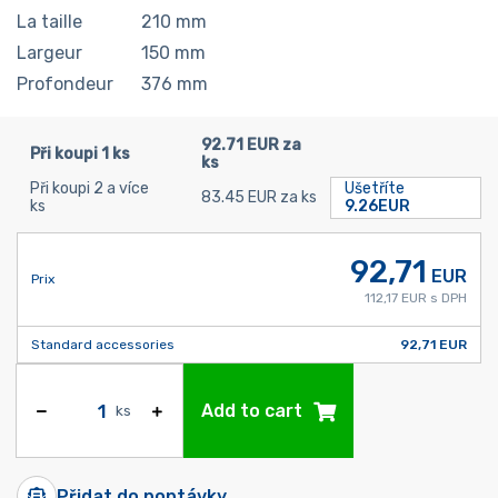
La taille
210
mm
Largeur
150
mm
Profondeur
376
mm
92.71 EUR za
Při koupi 1 ks
ks
Při koupi 2 a více
Ušetříte
83.45 EUR za ks
ks
9.26EUR
92,71
EUR
Prix
112,17 EUR s DPH
Standard accessories
92,71 EUR
Add to cart
ks
Přidat do poptávky