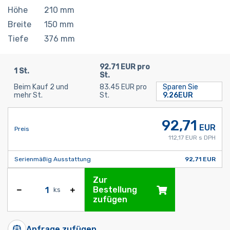
Höhe
210
mm
Breite
150
mm
Tiefe
376
mm
92.71 EUR pro
1 St.
St.
Beim Kauf 2 und
83.45 EUR pro
Sparen Sie
mehr St.
St.
9.26EUR
92,71
EUR
Preis
112,17 EUR s DPH
Serienmäßig Ausstattung
92,71 EUR
Zur
Bestellung
ks
zufügen
Anfrage zufügen