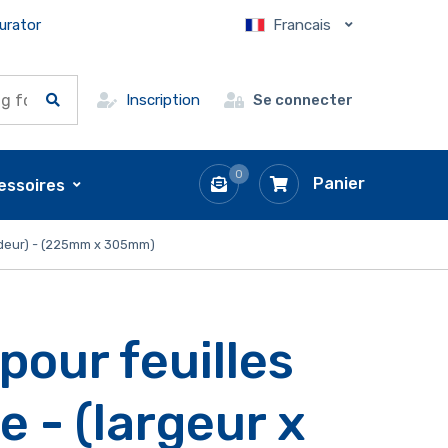
urator
Francais
Inscription
Se connecter
0
Panier
essoires
ondeur) - (225mm x 305mm)
pour feuilles
e - (largeur x