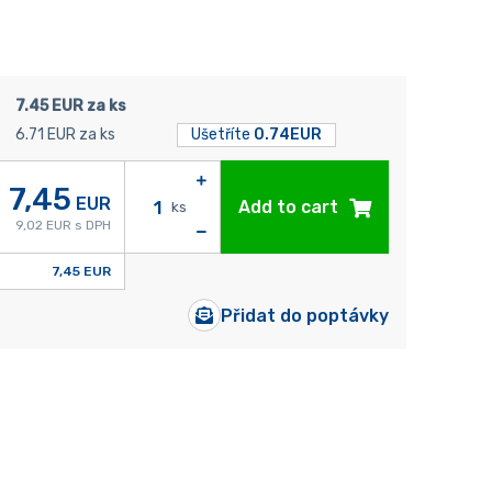
7.45 EUR za ks
6.71 EUR za ks
Ušetříte
0.74EUR
7,45
EUR
Add to cart
ks
9,02 EUR s DPH
7,45 EUR
Přidat do poptávky