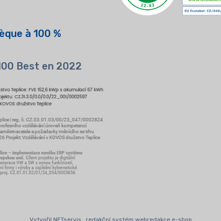
èque à 100 %
 100 Best en 2022
Vytvořil NETservis , redakční systém webredakce e-shop