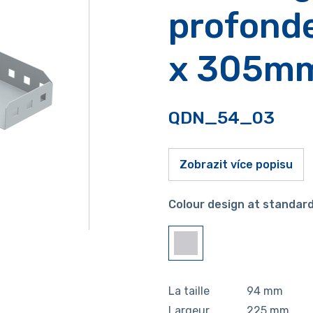
profond
x 305m
QDN_54_03
Zobrazit více popisu
Colour design at standard
La taille
94
mm
Largeur
225
mm