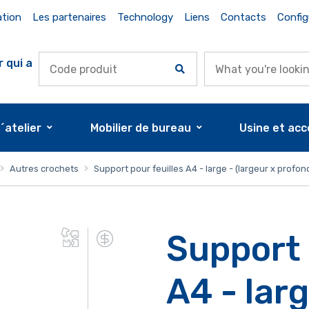
ation
Les partenaires
Technology
Liens
Contacts
Config
r qui a
d´atelier
Mobilier de bureau
Usine et acc
Autres crochets
Support pour feuilles A4 - large - (largeur x prof
Support 
A4 - larg