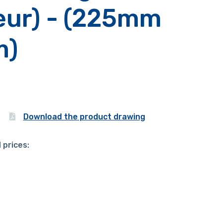
eur) - (225mm
m)
Download the product drawing
 prices: