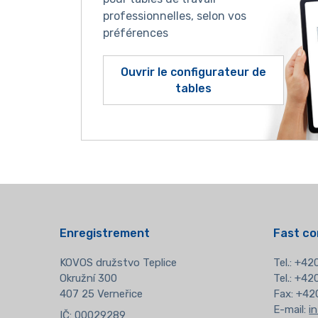
professionnelles, selon vos
préférences
Ouvrir le configurateur de
tables
Enregistrement
Fast co
KOVOS družstvo Teplice
Tel.:
+420
Okružní 300
Tel.: +4
407 25 Verneřice
Fax: +42
E-mail:
i
IČ: 00029289