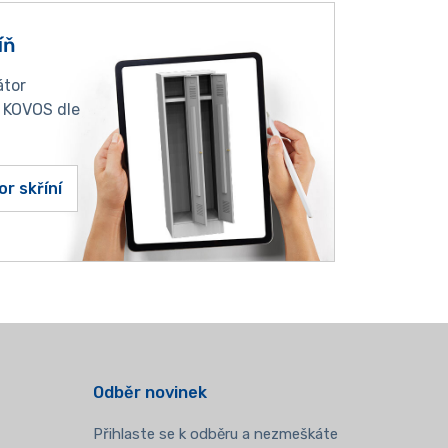
íň
átor
í KOVOS dle
or skříní
Odběr novinek
Přihlaste se k odběru a nezmeškáte