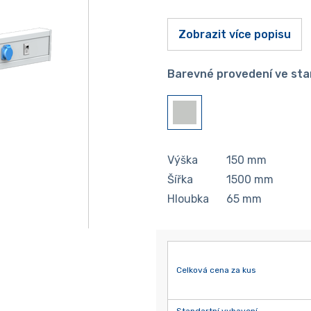
Zobrazit více popisu
Barevné provedení ve sta
Výška
150
mm
Šířka
1500
mm
Hloubka
65
mm
Celková cena za kus
Standartní vybavení