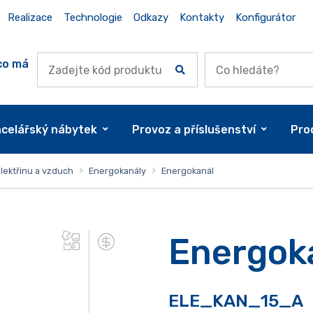
Realizace
Technologie
Odkazy
Kontakty
Konfigurátor
co má
celářský nábytek
Provoz a příslušenství
Pro
lektřinu a vzduch
Energokanály
Energokanál
Energok
ELE_KAN_15_A