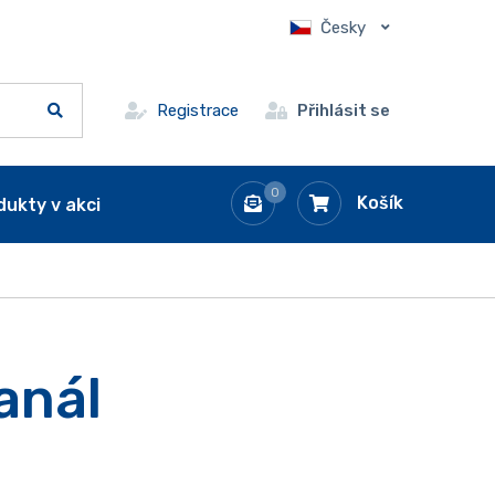
Česky
Registrace
Přihlásit se
0
Košík
dukty v akci
anál