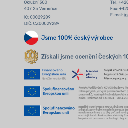
Okružní 300
Tel.: +4
407 25 Verneřice
Fax: +42
E-mail:
i
IČ: 00029289
DIČ: CZ00029289
Jsme 100% český výrobce
Získali jsme ocenění Českých 1