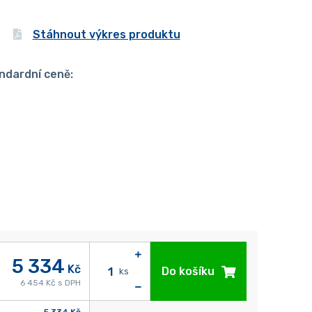
Stáhnout výkres produktu
ndardní ceně:
5 334
Kč
Do košíku
ks
6 454 Kč s DPH