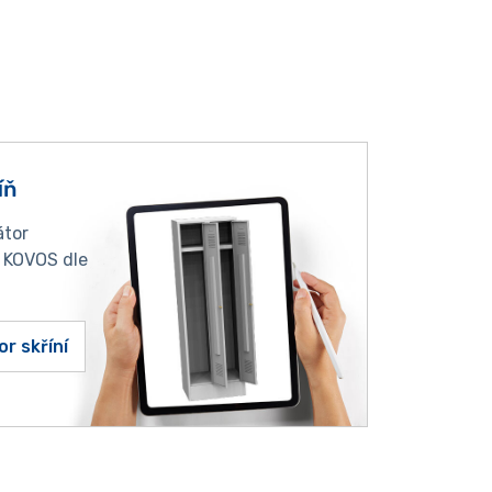
íň
átor
í KOVOS dle
or skříní