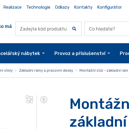
Realizace
Technologie
Odkazy
Kontakty
Konfigurátor
co má
celářský nábytek
Provoz a příslušenství
Pro
í stoly
Základní rámy a pracovní desky
Montážní stůl - základní rá
Montážní
základní