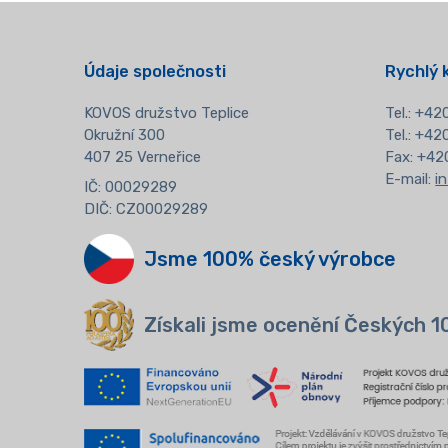
Údaje společnosti
Rychlý 
KOVOS družstvo Teplice
Tel.:
+420
Okružní 300
Tel.: +4
407 25 Verneřice
Fax: +42
E-mail:
i
IČ: 00029289
DIČ: CZ00029289
Jsme 100% český výrobce
Získali jsme ocenění Českých 1