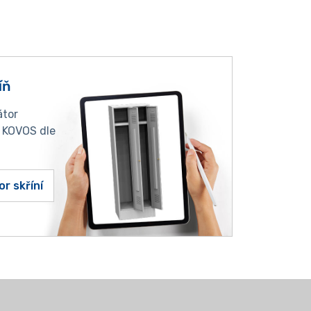
íň
átor
í KOVOS dle
or skříní