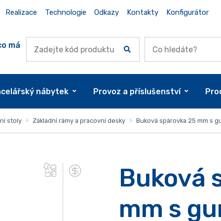
Realizace
Technologie
Odkazy
Kontakty
Konfigurátor
co má
celářský nábytek
Provoz a příslušenství
Pro
í stoly
Základní rámy a pracovní desky
Buková spárovka 25 mm s gu
Buková 
mm s gu