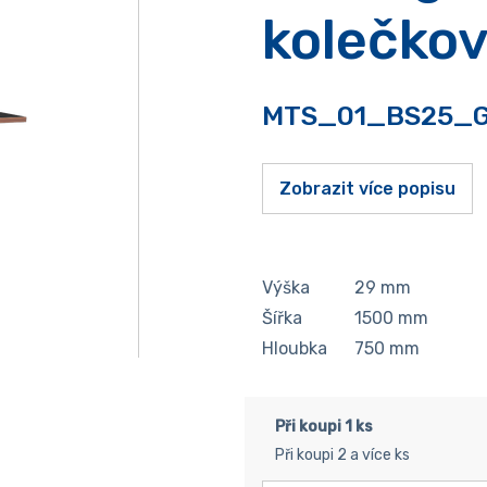
kolečkov
MTS_01_BS25_
Zobrazit více popisu
Výška
29
mm
Šířka
1500
mm
Hloubka
750
mm
Při koupi 1 ks
Při koupi 2 a více ks