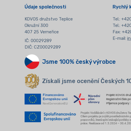
Údaje společnosti
Rychlý 
KOVOS družstvo Teplice
Tel.:
+420
Okružní 300
Tel.: +4
407 25 Verneřice
Fax: +42
E-mail:
i
IČ: 00029289
DIČ: CZ00029289
Jsme 100% český výrobce
Získali jsme ocenění Českých 1