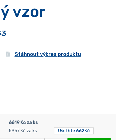
ý vzor
G3
Stáhnout výkres produktu
6619 Kč za ks
5957 Kč za ks
Ušetříte
662Kč