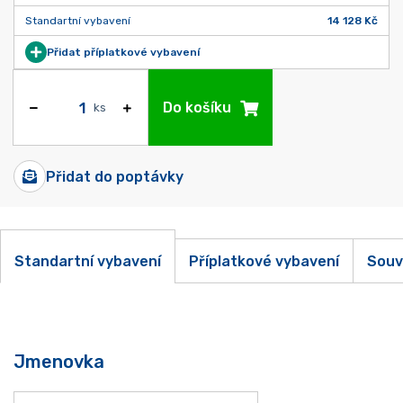
Standartní vybavení
14 128 Kč
Přidat příplatkové vybavení
Do košíku
ks
Přidat do poptávky
Standartní vybavení
Příplatkové vybavení
Souv
Jmenovka