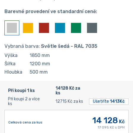
Barevné provedení ve standardní ceně:
Vybraná barva:
Světle šedá - RAL 7035
Výška
1850
mm
Šířka
1200
mm
Hloubka
500
mm
14128 Kč za
Při koupi 1 ks
ks
Při koupi 2 a více
12715 Kč za ks
Ušetříte
1413Kč
ks
14 128
Kč
Celková cena za kus
17 095 Kč s DPH