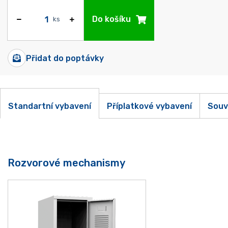
Do košíku
ks
Přidat do poptávky
Standartní vybavení
Příplatkové vybavení
Souv
Rozvorové mechanismy