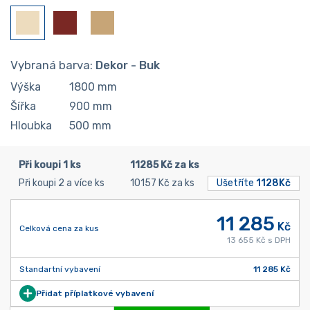
Vybraná barva:
Dekor - Buk
Výška
1800
mm
Šířka
900
mm
Hloubka
500
mm
Při koupi 1 ks
11285 Kč za ks
Při koupi 2 a více ks
10157 Kč za ks
Ušetříte
1128Kč
11 285
Kč
Celková cena za kus
13 655 Kč s DPH
Standartní vybavení
11 285 Kč
Přidat příplatkové vybavení