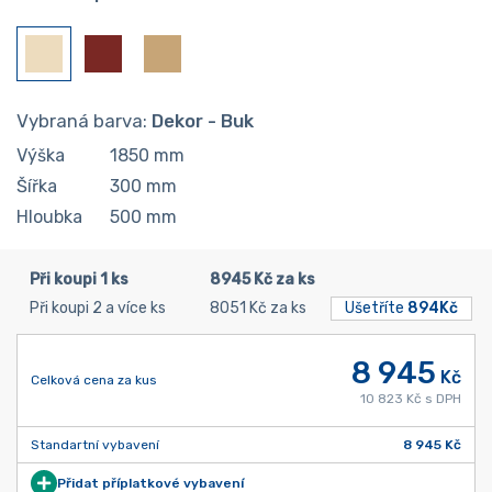
Vybraná barva:
Dekor - Buk
Výška
1850
mm
Šířka
300
mm
Hloubka
500
mm
Při koupi 1 ks
8945 Kč za ks
Při koupi 2 a více ks
8051 Kč za ks
Ušetříte
894Kč
8 945
Kč
Celková cena za kus
10 823 Kč s DPH
Standartní vybavení
8 945 Kč
Přidat příplatkové vybavení