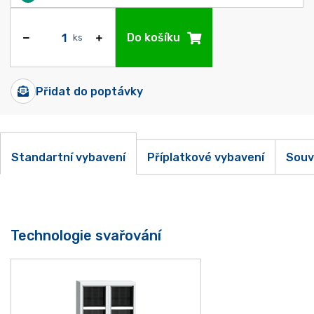
Do košíku
ks
Přidat do poptávky
Standartní vybavení
Příplatkové vybavení
Souv
Technologie svařování