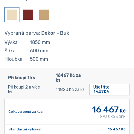
Vybraná barva:
Dekor - Buk
Výška
1850
mm
Šířka
600
mm
Hloubka
500
mm
16467 Kč za
Při koupi 1 ks
ks
Při koupi 2 a více
Ušetříte
14820 Kč za ks
ks
1647Kč
16 467
Kč
Celková cena za kus
19 925 Kč s DPH
Standartní vybavení
16 467 Kč