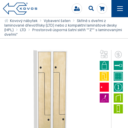
Kovový nábytek
Vybavení šaten
Skříně s dveřmi z
laminované dřevotřísky (LTD) nebo z kompaktní laminátové desky
(HPL)
LTD
Prostorově úsporná šatní skříň ""Z"" s laminovanými
dveřmi"