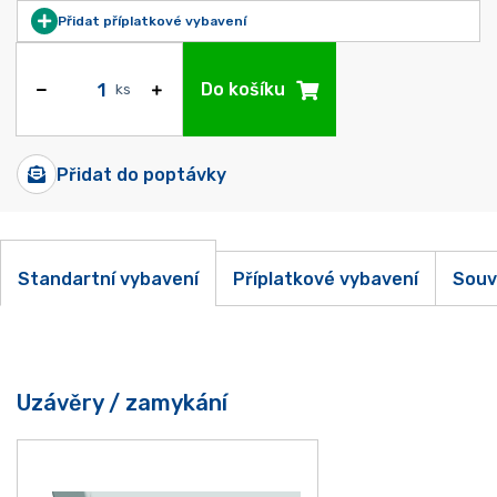
Přidat příplatkové vybavení
Do košíku
ks
Přidat do poptávky
Standartní vybavení
Příplatkové vybavení
Souv
Uzávěry / zamykání