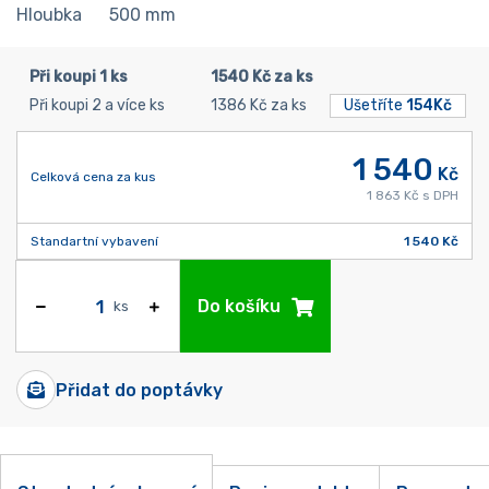
Hloubka
500
mm
Při koupi 1 ks
1540 Kč za ks
Při koupi 2 a více ks
1386 Kč za ks
Ušetříte
154Kč
1 540
Kč
Celková cena za kus
1 863 Kč s DPH
Standartní vybavení
1 540 Kč
Do košíku
ks
Přidat do poptávky