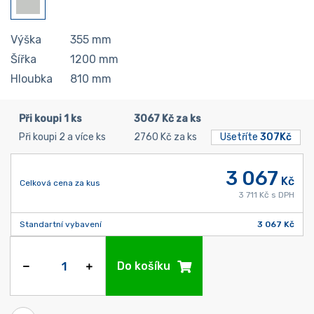
Výška
355
mm
Šířka
1200
mm
Hloubka
810
mm
Při koupi 1 ks
3067 Kč za ks
Při koupi 2 a více ks
2760 Kč za ks
Ušetříte
307Kč
3 067
Kč
Celková cena za kus
3 711 Kč s DPH
Standartní vybavení
3 067 Kč
Do košíku