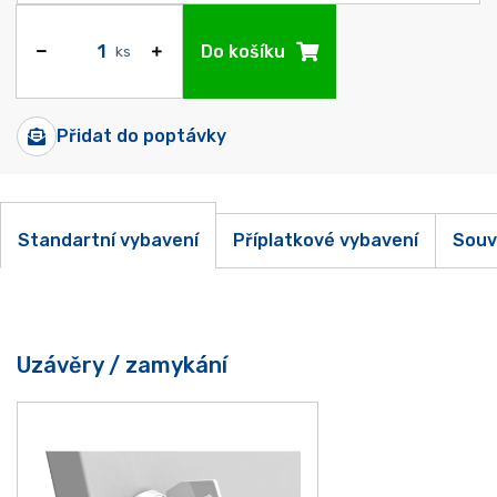
Do košíku
ks
Přidat do poptávky
Standartní vybavení
Příplatkové vybavení
Souv
Uzávěry / zamykání