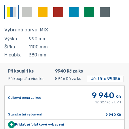
Vybraná barva:
MIX
Výška
990
mm
Šířka
1100
mm
Hloubka
380
mm
Při koupi 1 ks
9940 Kč za ks
Při koupi 2 a více ks
8946 Kč za ks
Ušetříte
994Kč
9 940
Kč
Celková cena za kus
12 027 Kč s DPH
Standartní vybavení
9 940 Kč
Přidat příplatkové vybavení