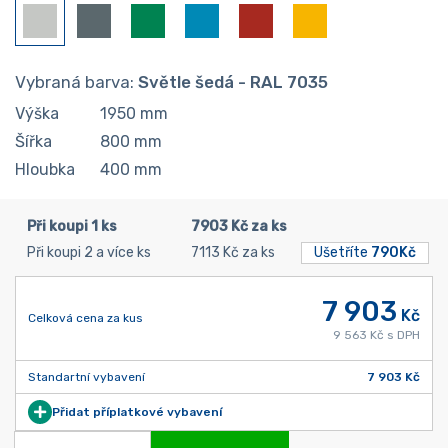
Vybraná barva:
Světle šedá - RAL 7035
Výška
1950
mm
Šířka
800
mm
Hloubka
400
mm
Při koupi 1 ks
7903 Kč za ks
Při koupi 2 a více ks
7113 Kč za ks
Ušetříte
790Kč
7 903
Kč
Celková cena za kus
9 563 Kč s DPH
Standartní vybavení
7 903 Kč
Přidat příplatkové vybavení