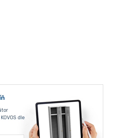
íň
átor
í KOVOS dle