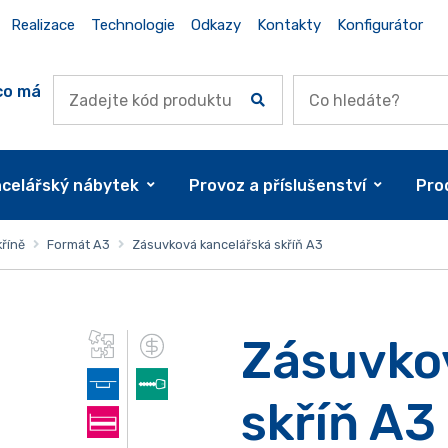
Realizace
Technologie
Odkazy
Kontakty
Konfigurátor
co má
celářský nábytek
Provoz a příslušenství
Pro
říně
Formát A3
Zásuvková kancelářská skříň A3
Zásuvko
skříň A3