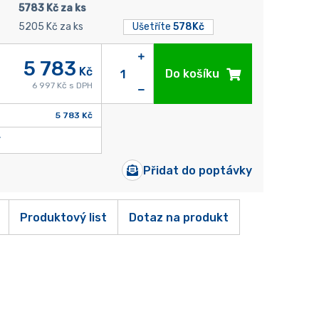
5783 Kč za ks
5205 Kč za ks
Ušetříte
578Kč
5 783
Kč
Do košíku
6 997 Kč s DPH
5 783 Kč
Přidat do poptávky
Produktový list
Dotaz na produkt