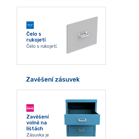
Čelo s
rukojetí
Čelo s rukojetí.
Zavěšení zásuvek
Zavěšení
volně na
lištách
Zásuvka je