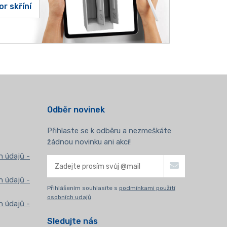
or skříní
Odběr novinek
Přihlaste se k odběru a nezmeškáte
žádnou novinku ani akci!
 údajů -
 údajů -
Přihlášením souhlasíte s
podmínkami použití
osobních udajů
 údajů -
Sledujte nás