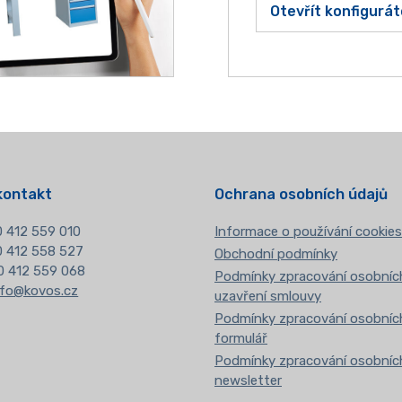
Otevřít konfigurát
kontakt
Ochrana osobních údajů
 412 559 010
Informace o používání cookies
20 412 558 527
Obchodní podmínky
0 412 559 068
Podmínky zpracování osobních
nfo@kovos.cz
uzavření smlouvy
Podmínky zpracování osobních
formulář
Podmínky zpracování osobních
newsletter