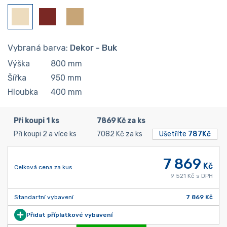
Vybraná barva:
Dekor - Buk
Výška
800
mm
Šířka
950
mm
Hloubka
400
mm
Při koupi 1 ks
7869 Kč za ks
Při koupi 2 a více ks
7082 Kč za ks
Ušetříte
787Kč
7 869
Kč
Celková cena za kus
9 521 Kč s DPH
Standartní vybavení
7 869 Kč
Přidat příplatkové vybavení