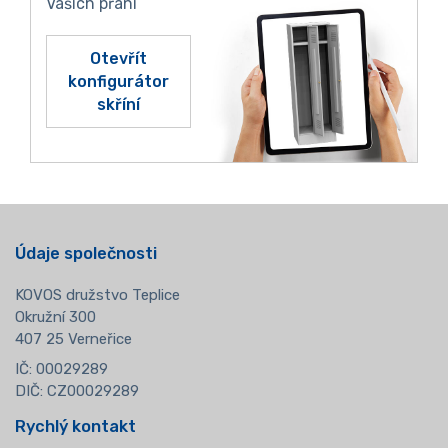
Vašich přání
Otevřít
konfigurátor
skříní
Údaje společnosti
KOVOS družstvo Teplice
Okružní 300
407 25 Verneřice
IČ: 00029289
DIČ: CZ00029289
Rychlý kontakt